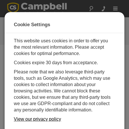
Toggle
navigat
Feedback
Cookie Settings
Let us know how we can improve
our website
This website uses cookies in order to offer you
the most relevant information. Please accept
cookies for optimal performance.
Feedback Tool Unavailable
Cookies expire 30 days from acceptance.
The page feedback tool is currently unavailable.
Please note that we also leverage third-party
tools, such as Google Analytics, which may use
cookies to collect information about your
browsing activities. We cannot block these
cookies, but we ensure that any third-party tools
we use are GDPR-compliant and do not collect
any personally identifiable information.
View our privacy policy