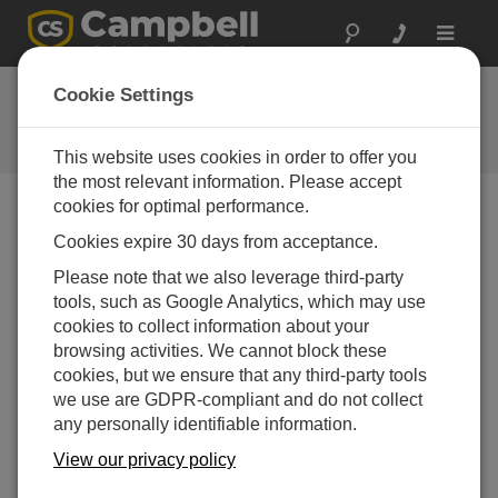
Toggle
navigat
Feedback
Cookie Settings
Let us know how we can improve
our website
This website uses cookies in order to offer you
the most relevant information. Please accept
cookies for optimal performance.
Feedback Tool Unavailable
Cookies expire 30 days from acceptance.
The page feedback tool is currently unavailable.
Please note that we also leverage third-party
tools, such as Google Analytics, which may use
cookies to collect information about your
browsing activities. We cannot block these
cookies, but we ensure that any third-party tools
we use are GDPR-compliant and do not collect
any personally identifiable information.
View our privacy policy