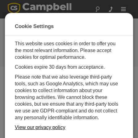
Toggle
navigat
ポルトガル: 軍用航空
Cookie Settings
機向け雲ベースおよ
び視程センサー
This website uses cookies in order to offer you
the most relevant information. Please accept
軍用航空基地の運用をサポートす
cookies for optimal performance.
る自動気象観測所
Cookies expire 30 days from acceptance.
Please note that we also leverage third-party
tools, such as Google Analytics, which may use
cookies to collect information about your
browsing activities. We cannot block these
cookies, but we ensure that any third-party tools
we use are GDPR-compliant and do not collect
any personally identifiable information.
View our privacy policy