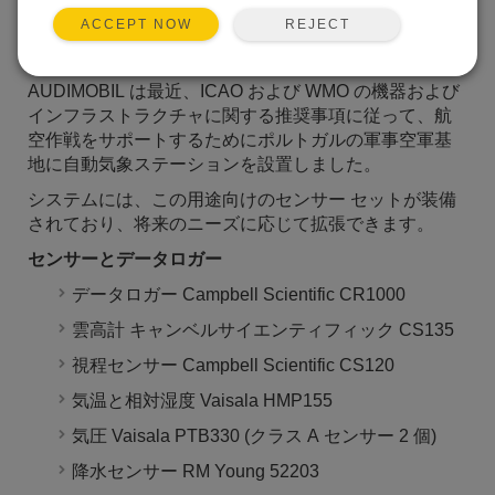
REJECT
ACCEPT NOW
AUDIMOBIL は最近、ICAO および WMO の機器および
インフラストラクチャに関する推奨事項に従って、航
空作戦をサポートするためにポルトガルの軍事空軍基
地に自動気象ステーションを設置しました。
システムには、この用途向けのセンサー セットが装備
されており、将来のニーズに応じて拡張できます。
センサーとデータロガー
データロガー Campbell Scientific CR1000
雲高計 キャンベルサイエンティフィック CS135
視程センサー Campbell Scientific CS120
気温と相対湿度 Vaisala HMP155
気圧 Vaisala PTB330 (クラス A センサー 2 個)
降水センサー RM Young 52203