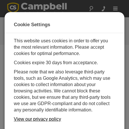
Toggle
navigat
お問い合わせ
Cookie Settings
通常1営業日以内に対応いたしま
す。
This website uses cookies in order to offer you
the most relevant information. Please accept
cookies for optimal performance.
以下のフォームを送信していただければ、弊社の専門
Cookies expire 30 days from acceptance.
家がご連絡いたします。
* = 必須項目です。
Please note that we also leverage third-party
tools, such as Google Analytics, which may use
質問の種類を選択してください:
cookies to collect information about your
購入や見積について
技術的な質問
browsing activities. We cannot block these
cookies, but we ensure that any third-party tools
we use are GDPR-compliant and do not collect
ここに質問を入力してください:*
any personally identifiable information.
View our privacy policy