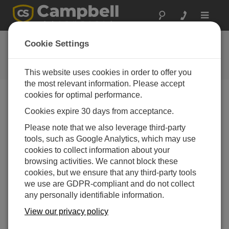
Toggle
navigat
お問い合わせ
Cookie Settings
通常1営業日以内に対応いたしま
す。
This website uses cookies in order to offer you
the most relevant information. Please accept
cookies for optimal performance.
以下のフォームを送信していただければ、弊社の専門
Cookies expire 30 days from acceptance.
家がご連絡いたします。
* = 必須項目です。
Please note that we also leverage third-party
tools, such as Google Analytics, which may use
質問の種類を選択してください:
cookies to collect information about your
購入や見積について
技術的な質問
browsing activities. We cannot block these
cookies, but we ensure that any third-party tools
we use are GDPR-compliant and do not collect
ここに質問を入力してください:*
any personally identifiable information.
View our privacy policy