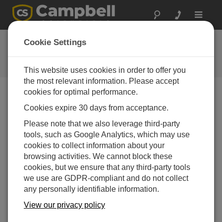
Toggle
navigat
お問い合わせ
Cookie Settings
通常1営業日以内に対応いたしま
す。
This website uses cookies in order to offer you
the most relevant information. Please accept
cookies for optimal performance.
以下のフォームを送信していただければ、弊社の専門
Cookies expire 30 days from acceptance.
家がご連絡いたします。
* = 必須項目です。
Please note that we also leverage third-party
tools, such as Google Analytics, which may use
質問の種類を選択してください:
cookies to collect information about your
購入や見積について
技術的な質問
browsing activities. We cannot block these
cookies, but we ensure that any third-party tools
we use are GDPR-compliant and do not collect
ここに質問を入力してください:*
any personally identifiable information.
View our privacy policy