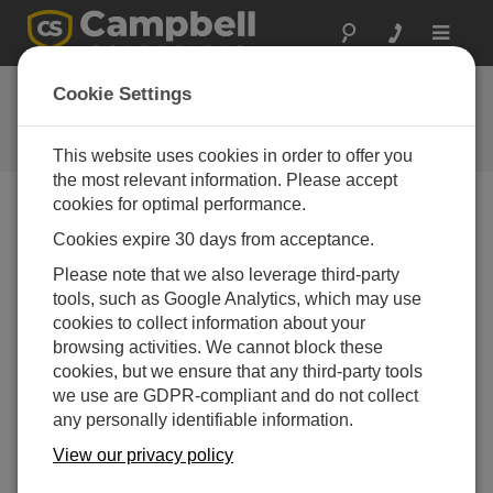
Toggle
navigat
お問い合わせ
Cookie Settings
通常1営業日以内に対応いたしま
す。
This website uses cookies in order to offer you
the most relevant information. Please accept
cookies for optimal performance.
以下のフォームを送信していただければ、弊社の専門
Cookies expire 30 days from acceptance.
家がご連絡いたします。
* = 必須項目です。
Please note that we also leverage third-party
tools, such as Google Analytics, which may use
質問の種類を選択してください:
cookies to collect information about your
購入や見積について
技術的な質問
browsing activities. We cannot block these
cookies, but we ensure that any third-party tools
we use are GDPR-compliant and do not collect
ここに質問を入力してください:*
any personally identifiable information.
View our privacy policy