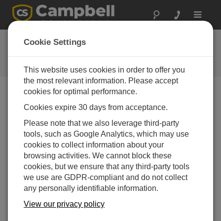
Toggle
navigat
お問い合わせ
Cookie Settings
通常1営業日以内に対応いたしま
す。
This website uses cookies in order to offer you
the most relevant information. Please accept
cookies for optimal performance.
以下のフォームを送信していただければ、弊社の専門
Cookies expire 30 days from acceptance.
家がご連絡いたします。
* = 必須項目です。
Please note that we also leverage third-party
tools, such as Google Analytics, which may use
質問の種類を選択してください:
cookies to collect information about your
購入や見積について
技術的な質問
browsing activities. We cannot block these
cookies, but we ensure that any third-party tools
we use are GDPR-compliant and do not collect
ここに質問を入力してください:*
any personally identifiable information.
View our privacy policy