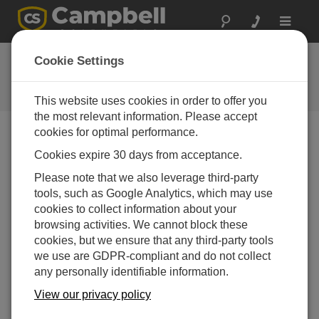
Toggle
navigat
お問い合わせ
Cookie Settings
通常1営業日以内に対応いたしま
す。
This website uses cookies in order to offer you
the most relevant information. Please accept
cookies for optimal performance.
以下のフォームを送信していただければ、弊社の専門
Cookies expire 30 days from acceptance.
家がご連絡いたします。
* = 必須項目です。
Please note that we also leverage third-party
tools, such as Google Analytics, which may use
質問の種類を選択してください:
cookies to collect information about your
購入や見積について
技術的な質問
browsing activities. We cannot block these
cookies, but we ensure that any third-party tools
we use are GDPR-compliant and do not collect
ここに質問を入力してください:*
any personally identifiable information.
View our privacy policy