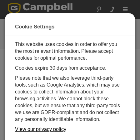
Toggle
navigat
お問い合わせ
Cookie Settings
通常1営業日以内に対応いたしま
す。
This website uses cookies in order to offer you
the most relevant information. Please accept
cookies for optimal performance.
以下のフォームを送信していただければ、弊社の専門
Cookies expire 30 days from acceptance.
家がご連絡いたします。
* = 必須項目です。
Please note that we also leverage third-party
tools, such as Google Analytics, which may use
質問の種類を選択してください:
cookies to collect information about your
購入や見積について
技術的な質問
browsing activities. We cannot block these
cookies, but we ensure that any third-party tools
we use are GDPR-compliant and do not collect
ここに質問を入力してください:*
any personally identifiable information.
View our privacy policy