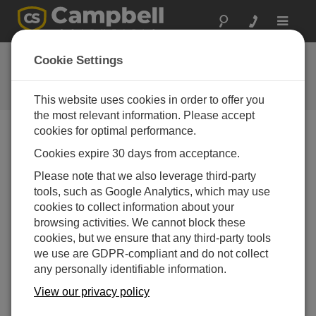
Toggle
navigat
お問い合わせ
Cookie Settings
通常1営業日以内に対応いたしま
す。
This website uses cookies in order to offer you
the most relevant information. Please accept
cookies for optimal performance.
以下のフォームを送信していただければ、弊社の専門
Cookies expire 30 days from acceptance.
家がご連絡いたします。
* = 必須項目です。
Please note that we also leverage third-party
tools, such as Google Analytics, which may use
質問の種類を選択してください:
cookies to collect information about your
購入や見積について
技術的な質問
browsing activities. We cannot block these
cookies, but we ensure that any third-party tools
we use are GDPR-compliant and do not collect
ここに質問を入力してください:*
any personally identifiable information.
View our privacy policy