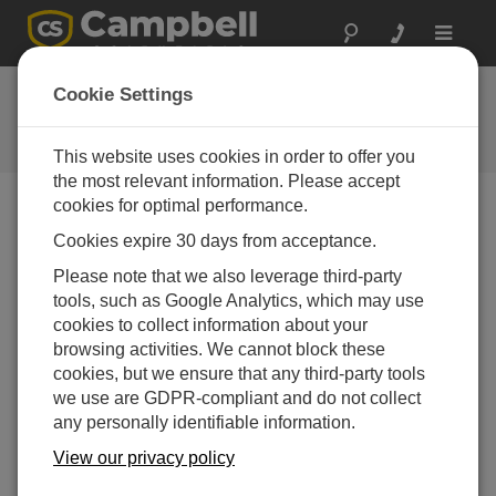
Toggle
navigat
お問い合わせ
Cookie Settings
通常1営業日以内に対応いたしま
す。
This website uses cookies in order to offer you
the most relevant information. Please accept
cookies for optimal performance.
以下のフォームを送信していただければ、弊社の専門
Cookies expire 30 days from acceptance.
家がご連絡いたします。
* = 必須項目です。
Please note that we also leverage third-party
tools, such as Google Analytics, which may use
質問の種類を選択してください:
cookies to collect information about your
購入や見積について
技術的な質問
browsing activities. We cannot block these
cookies, but we ensure that any third-party tools
we use are GDPR-compliant and do not collect
ここに質問を入力してください:*
any personally identifiable information.
View our privacy policy