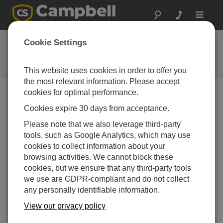
Toggle
navigat
お問い合わせ
Cookie Settings
通常1営業日以内に対応いたしま
す。
This website uses cookies in order to offer you
the most relevant information. Please accept
cookies for optimal performance.
以下のフォームを送信していただければ、弊社の専門
Cookies expire 30 days from acceptance.
家がご連絡いたします。
* = 必須項目です。
Please note that we also leverage third-party
tools, such as Google Analytics, which may use
質問の種類を選択してください:
cookies to collect information about your
購入や見積について
技術的な質問
browsing activities. We cannot block these
cookies, but we ensure that any third-party tools
we use are GDPR-compliant and do not collect
ここに質問を入力してください:*
any personally identifiable information.
View our privacy policy