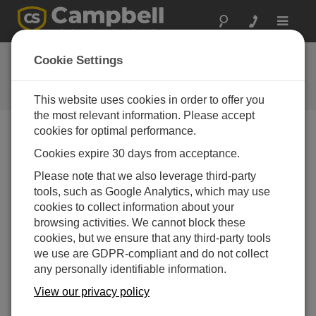
Toggle
navigat
お問い合わせ
Cookie Settings
通常1営業日以内に対応いたしま
す。
This website uses cookies in order to offer you
the most relevant information. Please accept
cookies for optimal performance.
以下のフォームを送信していただければ、弊社の専門
Cookies expire 30 days from acceptance.
家がご連絡いたします。
* = 必須項目です。
Please note that we also leverage third-party
tools, such as Google Analytics, which may use
質問の種類を選択してください:
cookies to collect information about your
購入や見積について
技術的な質問
browsing activities. We cannot block these
cookies, but we ensure that any third-party tools
we use are GDPR-compliant and do not collect
ここに質問を入力してください:*
any personally identifiable information.
View our privacy policy