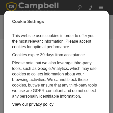
Toggle
navigat
お問い合わせ
Cookie Settings
通常1営業日以内に対応いたしま
す。
This website uses cookies in order to offer you
the most relevant information. Please accept
cookies for optimal performance.
以下のフォームを送信していただければ、弊社の専門
Cookies expire 30 days from acceptance.
家がご連絡いたします。
* = 必須項目です。
Please note that we also leverage third-party
tools, such as Google Analytics, which may use
質問の種類を選択してください:
cookies to collect information about your
購入や見積について
技術的な質問
browsing activities. We cannot block these
cookies, but we ensure that any third-party tools
we use are GDPR-compliant and do not collect
ここに質問を入力してください:*
any personally identifiable information.
View our privacy policy