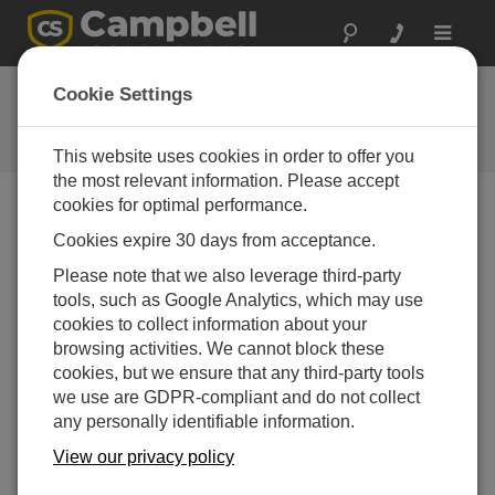
Toggle
navigat
お問い合わせ
Cookie Settings
通常1営業日以内に対応いたしま
す。
This website uses cookies in order to offer you
the most relevant information. Please accept
cookies for optimal performance.
以下のフォームを送信していただければ、弊社の専門
Cookies expire 30 days from acceptance.
家がご連絡いたします。
* = 必須項目です。
Please note that we also leverage third-party
tools, such as Google Analytics, which may use
質問の種類を選択してください:
cookies to collect information about your
購入や見積について
技術的な質問
browsing activities. We cannot block these
cookies, but we ensure that any third-party tools
we use are GDPR-compliant and do not collect
ここに質問を入力してください:*
any personally identifiable information.
View our privacy policy