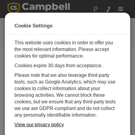
Toggle
navigat
お問い合わせ
Cookie Settings
通常1営業日以内に対応いたしま
す。
This website uses cookies in order to offer you
the most relevant information. Please accept
cookies for optimal performance.
以下のフォームを送信していただければ、弊社の専門
Cookies expire 30 days from acceptance.
家がご連絡いたします。
* = 必須項目です。
Please note that we also leverage third-party
tools, such as Google Analytics, which may use
質問の種類を選択してください:
cookies to collect information about your
購入や見積について
技術的な質問
browsing activities. We cannot block these
cookies, but we ensure that any third-party tools
we use are GDPR-compliant and do not collect
ここに質問を入力してください:*
any personally identifiable information.
View our privacy policy