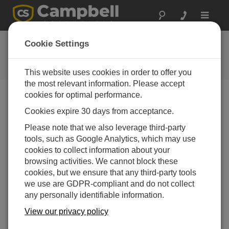
Toggle
navigat
お問い合わせ
Cookie Settings
通常1営業日以内に対応いたしま
す。
This website uses cookies in order to offer you
the most relevant information. Please accept
cookies for optimal performance.
以下のフォームを送信していただければ、弊社の専門
Cookies expire 30 days from acceptance.
家がご連絡いたします。
* = 必須項目です。
Please note that we also leverage third-party
tools, such as Google Analytics, which may use
質問の種類を選択してください:
cookies to collect information about your
購入や見積について
技術的な質問
browsing activities. We cannot block these
cookies, but we ensure that any third-party tools
we use are GDPR-compliant and do not collect
ここに質問を入力してください:*
any personally identifiable information.
View our privacy policy