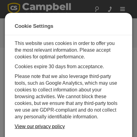
Toggle
navigat
お問い合わせ
Cookie Settings
通常1営業日以内に対応いたしま
す。
This website uses cookies in order to offer you
the most relevant information. Please accept
cookies for optimal performance.
以下のフォームを送信していただければ、弊社の専門
Cookies expire 30 days from acceptance.
家がご連絡いたします。
* = 必須項目です。
Please note that we also leverage third-party
tools, such as Google Analytics, which may use
質問の種類を選択してください:
cookies to collect information about your
購入や見積について
技術的な質問
browsing activities. We cannot block these
cookies, but we ensure that any third-party tools
we use are GDPR-compliant and do not collect
ここに質問を入力してください:*
any personally identifiable information.
View our privacy policy