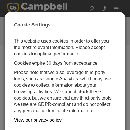
Toggle
navigat
お問い合わせ
Cookie Settings
通常1営業日以内に対応いたしま
す。
This website uses cookies in order to offer you
the most relevant information. Please accept
cookies for optimal performance.
以下のフォームを送信していただければ、弊社の専門
Cookies expire 30 days from acceptance.
家がご連絡いたします。
* = 必須項目です。
Please note that we also leverage third-party
tools, such as Google Analytics, which may use
質問の種類を選択してください:
cookies to collect information about your
購入や見積について
技術的な質問
browsing activities. We cannot block these
cookies, but we ensure that any third-party tools
we use are GDPR-compliant and do not collect
ここに質問を入力してください:*
any personally identifiable information.
View our privacy policy