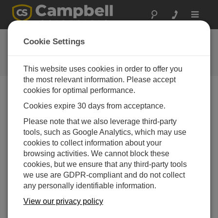
Toggle
navigat
お問い合わせ
Cookie Settings
通常1営業日以内に対応いたしま
す。
This website uses cookies in order to offer you
the most relevant information. Please accept
cookies for optimal performance.
以下のフォームを送信していただければ、弊社の専門
Cookies expire 30 days from acceptance.
家がご連絡いたします。
* = 必須項目です。
Please note that we also leverage third-party
tools, such as Google Analytics, which may use
質問の種類を選択してください:
cookies to collect information about your
購入や見積について
技術的な質問
browsing activities. We cannot block these
cookies, but we ensure that any third-party tools
we use are GDPR-compliant and do not collect
ここに質問を入力してください:*
any personally identifiable information.
View our privacy policy