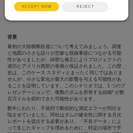
REJECT
ACCEPT NOW
背景
最初の大陸横断鉄道について考えてみましょう。調査
と地図の小さな誤りが悲惨な脱線事故につながる可能
性がありましたが、綿密な修正によりプロジェクトの
成功とアメリカ西部の発展が保証されました。この歴
史は、このケース スタディとまったく同じではありま
せんが、小さな変化が最大の影響を与える可能性があ
ることを証明しています。このシナリオでは、1 つのプ
レゼンテーションで、複数のダムを所有する組織* が数
百万ドルを節約できた可能性があります。
数年にわたり、不規則で断続的な測定エラーが同社を
悩ませていました。同社はダムの健全性に関する月次
レポートを提出する必要があり、「不良データ」によ
って生じたギャップを埋めるために、特定の場所で手