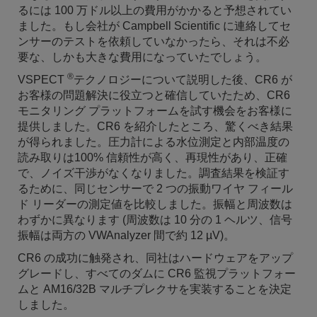
るには 100 万ドル以上の費用がかかると予想されてい
ました。もし会社が Campbell Scientific に連絡してセ
ンサーのテストを依頼していなかったら、それは不必
要な、しかも大きな費用になっていたでしょう。
®
VSPECT
テクノロジーについて説明した後、CR6 が
お客様の問題解決に役立つと確信していたため、CR6
モニタリング プラットフォームを試す機会をお客様に
提供しました。CR6 を紹介したところ、驚くべき結果
が得られました。圧力計による水位測定と内部温度の
読み取りは100% 信頼性が高く、再現性があり、正確
で、ノイズ干渉がなくなりました。調査結果を検証す
るために、同じセンサーで 2 つの振動ワイヤ フィール
ド リーダーの測定値を比較しました。振幅と周波数は
わずかに異なります (周波数は 10 分の 1 ヘルツ、信号
振幅は両方の VWAnalyzer 間で約 12 µV)。
CR6 の成功に触発され、同社はハードウェアをアップ
グレードし、すべてのダムに CR6 監視プラットフォー
ムと AM16/32B マルチプレクサを実装することを決定
しました。