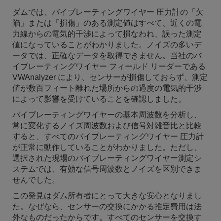
ダムでは、バイブレーティングワイヤー 圧力計の「欠
陥」または「損傷」のある測定値はすべて、近くの電
力線からの電気的干渉によって損なわれ、誤った測定
値になっていることがわかりました。ノイズの多いデ
ータでは、正確なデータを取得できません。当社のバ
イブレーティングワイヤー フィールド リーダーである
VWAnalyzer により、センサーが損傷しておらず、測定
値が数百フィート離れた場所からの過度の電気的干渉
によって影響を受けていることを確認しました。
バイブレーティングワイヤーの基本周波数を分析し、
常に変化するノイズ周波数および信号対雑音比と比較
すると、すべてのバイブレーティングワイヤー 圧力計
が正常に動作していることがわかりました。ただし、
選択された現場のバイブレーティングワイヤー測定シ
ステムでは、有効な信号周波数とノイズを区別できま
せんでした。
この発見はダム所有者にとって大きな安心となりまし
た。なぜなら、センサーの交換にかかる推定費用は法
外なものだったからです。すべてのセンサーを交換す