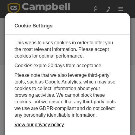
Toggle
navigat
南西部：ダム監視デ
Cookie Settings
ータの誤りの謎を解
明
This website uses cookies in order to offer you
the most relevant information. Please accept
コストのかかる不必要なセンサー
cookies for optimal performance.
交換を回避
Cookies expire 30 days from acceptance.
Please note that we also leverage third-party
tools, such as Google Analytics, which may use
cookies to collect information about your
browsing activities. We cannot block these
cookies, but we ensure that any third-party tools
we use are GDPR-compliant and do not collect
any personally identifiable information.
View our privacy policy