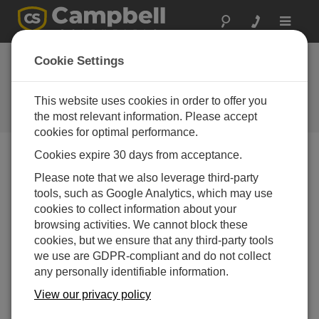
Toggle
navigat
宇宙研究: ジョイント
Cookie Settings
ダンピング実験
This website uses cookies in order to offer you
重力が構造減衰に与える影響の測
定
the most relevant information. Please accept
cookies for optimal performance.
Cookies expire 30 days from acceptance.
Please note that we also leverage third-party
tools, such as Google Analytics, which may use
cookies to collect information about your
browsing activities. We cannot block these
cookies, but we ensure that any third-party tools
we use are GDPR-compliant and do not collect
any personally identifiable information.
View our privacy policy