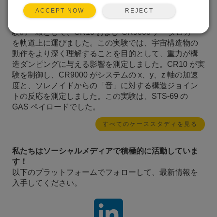
スペース シャトル エンデバー号は、NASA が資金提供
REJECT
ACCEPT NOW
し、ユタ州立大学が実施したジョイント ダンピング実
験の一環として、CR10 および CR9000 データロガー
を軌道上に運びました。この実験では、宇宙構造物の
動作をより深く理解することを目的として、重力が構
造ダンピングに与える影響を測定しました。CR10 が実
験を制御し、CR9000 がシステムの x、y、z 軸の加速
度と、ソレノイドからの「音」に対する構造ジョイン
トの反応を測定しました。この実験は、STS-69 の
GAS ペイロードでした。
すべてのケーススタディを見る
私たちはソーシャルメディアで積極的に活動していま
す！
以下のプラットフォームでフォローして、最新情報を
入手してください。