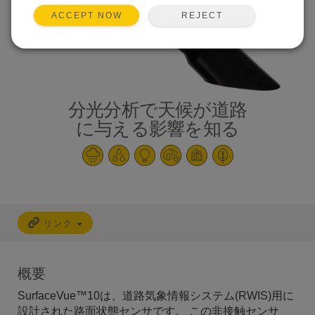
REJECT
ACCEPT NOW
分光分析で天候が道路
に与える影響を知る
リンク
概要
SurfaceVue™10は、道路気象情報システム(RWIS)用に
設計された路面状態センサです。 この非接触センサ