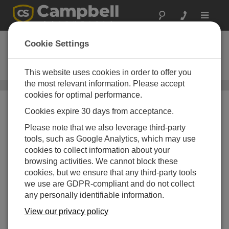
Toggle
navigat
SurfaceVue 10
Cookie Settings
非接触の固定式路面状態および温
度センサ
This website uses cookies in order to offer you
the most relevant information. Please accept
表面温度センサ
/ SurfaceVue 10
cookies for optimal performance.
Cookies expire 30 days from acceptance.
Please note that we also leverage third-party
tools, such as Google Analytics, which may use
cookies to collect information about your
browsing activities. We cannot block these
cookies, but we ensure that any third-party tools
we use are GDPR-compliant and do not collect
any personally identifiable information.
View our privacy policy