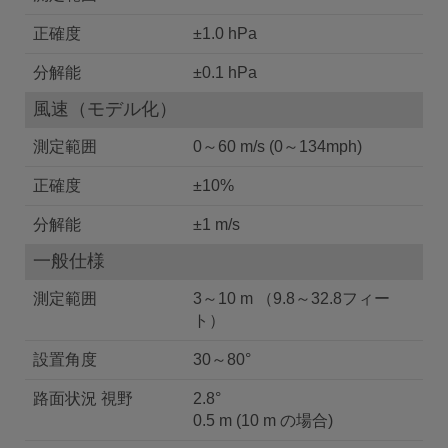
正確度
±1.0 hPa
分解能
±0.1 hPa
風速（モデル化）
測定範囲
0～60 m/s (0～134mph)
正確度
±10%
分解能
±1 m/s
一般仕様
測定範囲
3～10 m （9.8～32.8フィー
ト）
設置角度
30～80°
路面状況 視野
2.8°
0.5 m (10 m の場合)