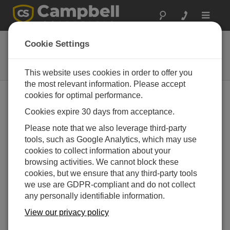
Toggle
navigat
システム
Cookie Settings
特殊な測定やモニタリング用途の
ための様々なシステム
This website uses cookies in order to offer you
the most relevant information. Please accept
cookies for optimal performance.
Cookies expire 30 days from acceptance.
Please note that we also leverage third-party
tools, such as Google Analytics, which may use
cookies to collect information about your
browsing activities. We cannot block these
cookies, but we ensure that any third-party tools
we use are GDPR-compliant and do not collect
any personally identifiable information.
View our privacy policy