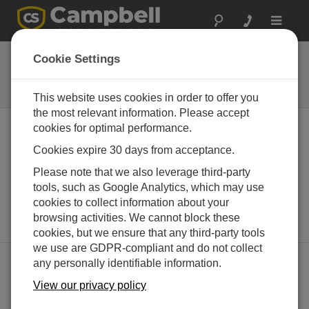
Toggle
navigat
Trace-Gas Analyzers
Cookie Settings
Tunable diode laser absorption
spectroscopy
This website uses cookies in order to offer you
the most relevant information. Please accept
cookies for optimal performance.
Cookies expire 30 days from acceptance.
Please note that we also leverage third-party
tools, such as Google Analytics, which may use
cookies to collect information about your
browsing activities. We cannot block these
cookies, but we ensure that any third-party tools
we use are GDPR-compliant and do not collect
any personally identifiable information.
製品ライン
View our privacy policy