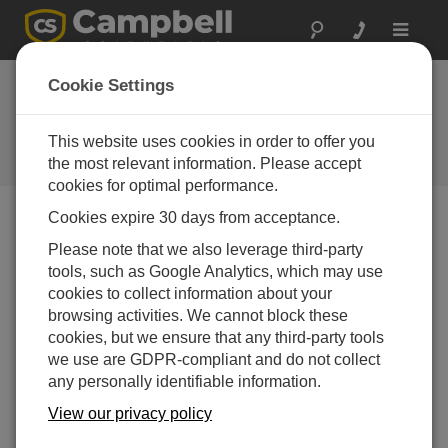
Toggle
navigat
オーストラリア: 熱帯
Cookie Settings
低気圧デビー
This website uses cookies in order to offer you
Campbell Scientific の計測機器が
嵐の中へ！
the most relevant information. Please accept
cookies for optimal performance.
Cookies expire 30 days from acceptance.
Please note that we also leverage third-party
tools, such as Google Analytics, which may use
cookies to collect information about your
browsing activities. We cannot block these
cookies, but we ensure that any third-party tools
we use are GDPR-compliant and do not collect
any personally identifiable information.
View our privacy policy