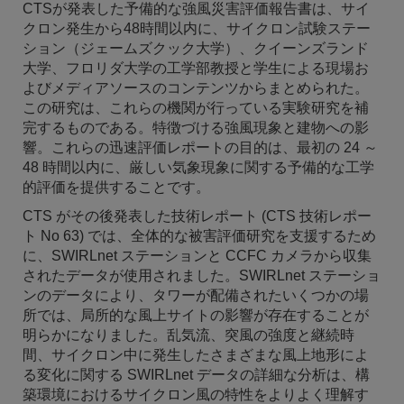
CTSが発表した予備的な強風災害評価報告書は、サイ
クロン発生から48時間以内に、サイクロン試験ステー
ション（ジェームズクック大学）、クイーンズランド
大学、フロリダ大学の工学部教授と学生による現場お
よびメディアソースのコンテンツからまとめられた。
この研究は、これらの機関が行っている実験研究を補
完するものである。
特徴づける
強風現象と建物への影
響。これらの迅速評価レポートの目的は、最初の 24 ～
48 時間以内に、厳しい気象現象に関する予備的な工学
的評価を提供することです。
CTS がその後発表した技術レポート (CTS 技術レポー
ト No 63) では、全体的な被害評価研究を支援するため
に、SWIRLnet ステーションと CCFC カメラから収集
されたデータが使用されました。SWIRLnet ステーショ
ンのデータにより、タワーが配備されたいくつかの場
所では、局所的な風上サイトの影響が存在することが
明らかになりました。乱気流、突風の強度と継続時
間、サイクロン中に発生したさまざまな風上地形によ
る変化に関する SWIRLnet データの詳細な分析は、構
築環境におけるサイクロン風の特性をよりよく理解す