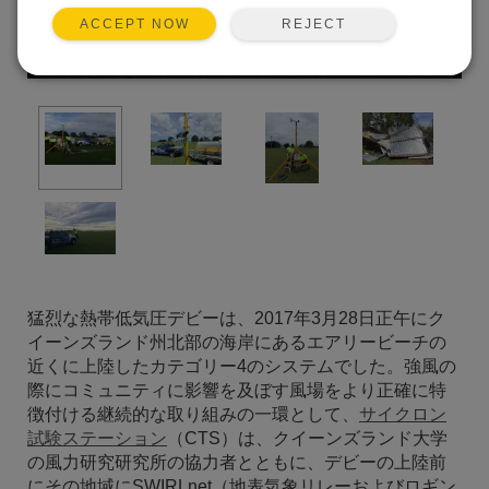
REJECT
ACCEPT NOW
猛烈な熱帯低気圧デビーは、2017年3月28日正午にク
イーンズランド州北部の海岸にあるエアリービーチの
近くに上陸したカテゴリー4のシステムでした。強風の
際にコミュニティに影響を及ぼす風場をより正確に特
徴付ける継続的な取り組みの一環として、
サイクロン
試験ステーション
（CTS）は、クイーンズランド大学
の風力研究研究所の協力者とともに、デビーの上陸前
にその地域にSWIRLnet（地表気象リレーおよびロギン