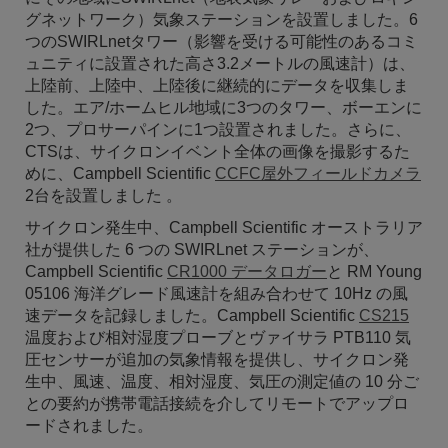
グネットワーク）気象ステーションを設置しました。6
つのSWIRLnetタワー（影響を受ける可能性のあるコミ
ュニティに設置された高さ3.2メートルの風速計）は、
上陸前、上陸中、上陸後に継続的にデータを収集しま
した。エア/ホームヒル地域に3つのタワー、ボーエンに
2つ、プロサーパインに1つ設置されました。さらに、
CTSは、サイクロンイベント全体の画像を撮影するた
めに、Campbell Scientific
CCFC屋外フィールドカメラ
2台を設置しました 。
サイクロン発生中、Campbell Scientific オーストラリア
社が提供した 6 つの SWIRLnet ステーションが、
Campbell Scientific
CR1000 データロガー
と RM Young
05106 海洋グレード風速計を組み合わせて 10Hz の風
速データを記録しました。Campbell Scientific
CS215
温度および相対湿度プローブとヴァイサラ PTB110 気
圧センサーが追加の気象情報を提供し、サイクロン発
生中、風速、温度、相対湿度、気圧の測定値の 10 分ご
との要約が携帯電話接続を介してリモートでアップロ
ードされました。