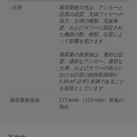
-注意-
風荷重耐久性は、アンカーと
設置の品質、支線ワイヤーの
張力、土壌の種類、支線角
度、およびタワーに固定され
た機器の数、種類、位置によ
って影響を受けます。
風荷重の推奨値は、適切な設
置、適切なアンカー、適切な
土壌、およびタワーの高さに
おける計器の総投影面積が
2
2
0.19 m
(2 ft
) 未満であること
を前提としています。
風荷重推奨値
177 km/h （110 mph）突風の
場合