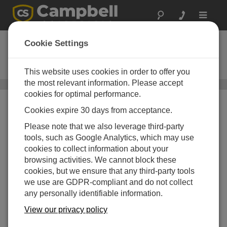
Toggle
navigat
UT6
Cookie Settings
6フィート タワー (ベース、調節可
能なマスト、接地キット付き)
This website uses cookies in order to offer you
the most relevant information. Please accept
タワー
/ UT6
cookies for optimal performance.
Cookies expire 30 days from acceptance.
Please note that we also leverage third-party
tools, such as Google Analytics, which may use
cookies to collect information about your
browsing activities. We cannot block these
cookies, but we ensure that any third-party tools
頑丈で長期にわたる計
we use are GDPR-compliant and do not collect
器マウント
any personally identifiable information.
コンパクトモデル
View our privacy policy