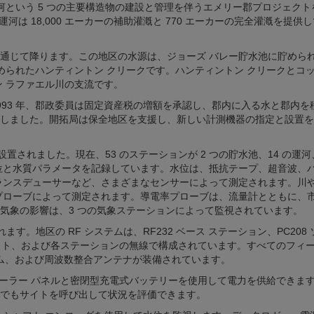
河という 5 つの主要構造物の建設と管理を伴うエメリー郡プロジェクト
河は 18,000 エーカーの補助灌漑と 770 エーカーの完全灌漑を提供
間を通じて降ります。この地区の水源は、ジョーズ バレー貯水池に貯めら
められたハンティントン クリークです。ハンティントン クリークとコ
ン ラファエル川の支流です。
93 年、郡政委員は固定資産税の増額を承認し、郡内に入る水と郡内を
しました。開拓局は保全地区を支援し、新しい計測機器の指定と設置を
 年に設置されました。現在、53 のステーションが 2 つの貯水池、14 の運河
水位と水質パラメータを記録しています。水位は、抵抗テープ、超音波、
ランスデューサーなど、さまざまなセンサーによって測定されます。川
率プローブによって測定されます。導電率プローブは、流量計とともに、
気象の影響は、3 つの気象ステーションによって監視されています。
す。地区の RF システムは、RF232 ベース ステーション、PC208
イト、および各ステーションの無線で構成されています。すべてのフィー
5 モデム、および周波数整合アンテナが装備されています。
ソーラー パネルと密閉型充電式バッテリーを使用して電力を供給できま
でもサイトを呼び出して状況を評価できます。