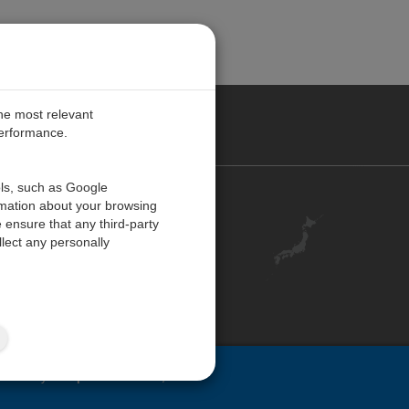
the most relevant
performance.
ols, such as Google
お問い合わせ
rmation about your browsing
 ensure that any third-party
キャリア
lect any personally
アカウント
ご意見・ご感想
ISO 認証
サイトマップ
ovided by
Campbell Scientific, Inc.
.