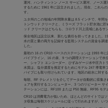
運河、ハンティントン ノース サービス運河、ノース運
するために 1961 年に設立されました。現在、これらの運
す。
ユタ州のこの地域の年間降水量は 8.5 インチで、年
トンウッド クリークと、ミラーズ フラット貯水池に貯
ッド クリークはどちらも、コロラド川上流域にあるサ
保全地区は設立以来、新たな責任を担ってきました。19
水の質と量の両方を記録する監視システムの資金を調達
した。
最初の 16 の CR10 ベースのステーションは 1993
パイプライン、16 の泉、9 つの調理ステーションで
ー、シャフト エンコーダー、ひずみゲージ水中圧力ト
水質は、塩分濃度を推定するためにモデル 247 導電
パイプにも取り付けられています。地区の給水に対する
毎朝、RF テレメトリを介してデータが自動的に収集されま
ェアを実行するコンピューター、3 つのリピーター サ
テーションには、RF100 または P50 無線、RF9
CR10 は消費電力が低いため、ほとんどのサイトでは
タ収集は毎朝スケジュールに従って行われますが、いつ