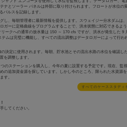
ションでは、シャフト エンコーダを使用して水位を監視します。データロガー、電
テナとソーラー パネルは外部に取り付けられます。フロートが水位の
れるパルスを記録します。
グし、毎朝管理者に最新情報を提供します。スウェイジー分水ダムは、
ガーに定格曲線をプログラムすることで、洪水状態に対応できるように 
の通常の放水量は 150 ～ 170 cfs ですが、洪水が発生した 9 月 
制御システムは完璧に機能し、すべての流出調整はデータロガーによって行わ
御の決定に使用されます。毎朝、貯水池とその流出水路の水位を確認し
位置を調整します。
5 つのステーションを購入し、今年の夏に設置する予定です。現在、監
めの追加資金源を探しています。しかし今のところ、限られた水資源を
ます。
すべてのケーススタディ
！
手してください。