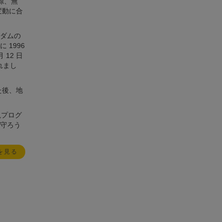
源、無
変動に合
ダムの
1996
12 日
れまし
た後、地
視プログ
守ろう
を見る