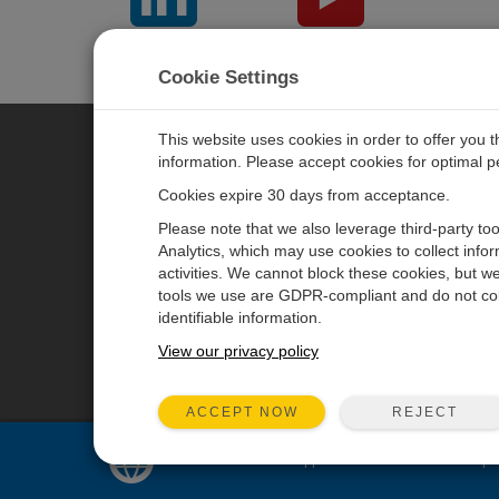
LinkedIn
YouTube
Cookie Settings
This website uses cookies in order to offer you 
information. Please accept cookies for optimal 
CAMPBELL SCIENTIFIC JAPAN
Cookies expire 30 days from acceptance.
Please note that we also leverage third-party to
ホーム
ニュースルーム
Analytics, which may use cookies to collect info
activities. We cannot block these cookies, but we
製品
パートナー
tools we use are GDPR-compliant and do not col
ソリューション
ブログ記事
identifiable information.
サポート
ユーザーフォーラム
View our privacy policy
会社概要
動画とチュートリアル
REJECT
ACCEPT NOW
Sales and support for
United States
are pr
© 2026 Campbell Scientific Japan