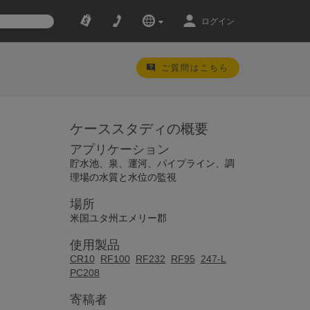
ログイン
ご質問はこちら
ケーススタディの概要
アプリケーション
貯水池、泉、運河、パイプライン、調
理場の水質と水位の監視
場所
米国ユタ州エメリー郡
使用製品
CR10
RF100
RF232
RF95
247-L
PC208
寄稿者