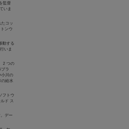
を監督
していま
れたコッ
ットンウ
移動する
行いま
、2 つの
バブラ
や小川の
市の給水
 ソフトウ
ルド ス
す。デー