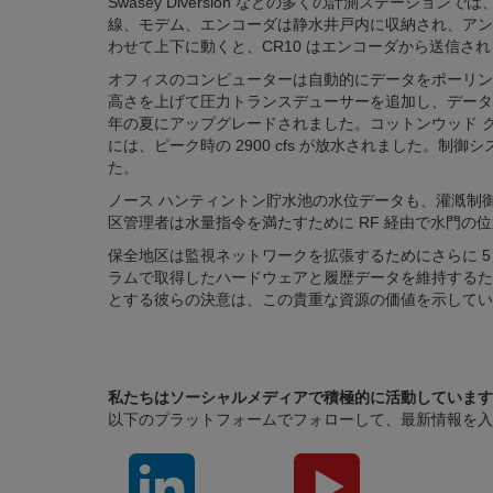
Swasey Diversion などの多くの計測ステー
線、モデム、エンコーダは静水井戸内に収納され、アン
わせて上下に動くと、CR10 はエンコーダから送信さ
オフィスのコンピューターは自動的にデータをポーリン
高さを上げて圧力トランスデューサーを追加し、データロ
年の夏にアップグレードされました。コットンウッド クリークへ
には、ピーク時の 2900 cfs が放水されました。
た。
ノース ハンティントン貯水池の水位データも、灌漑制
区管理者は水量指令を満たすために RF 経由で水門の
保全地区は監視ネットワークを拡張するためにさらに 
ラムで取得したハードウェアと履歴データを維持するた
とする彼らの決意は、この貴重な資源の価値を示してい
私たちはソーシャルメディアで積極的に活動しています
以下のプラットフォームでフォローして、最新情報を入