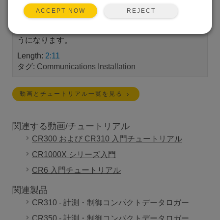
CR1000X、CR350 シリーズ、または CR300 シリー
REJECT
ACCEPT NOW
ズのデータ​​ロガーに接続できます。これにより、組
み込みの Web インターフェイスにアクセスできるよ
うになります。
Length:
2:11
タグ:
Communications
Installation
動画とチュートリアル一覧を見る
関連する動画/チュートリアル
CR300 および CR310 入門チュートリアル
CR1000X シリーズ入門
CR6 入門チュートリアル
関連製品
CR310 - 計測・制御コンパクトデータロガー
CR350 - 計測・制御コンパクトデータロガー