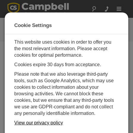
Toggle
navigat
Ethernet over USB
Cookie Settings
RNDIS ドライバー
This website uses cookies in order to offer you
the most relevant information. Please accept
cookies for optimal performance.
Cookies expire 30 days from acceptance.
Please note that we also leverage third-party
tools, such as Google Analytics, which may use
cookies to collect information about your
browsing activities. We cannot block these
cookies, but we ensure that any third-party tools
we use are GDPR-compliant and do not collect
any personally identifiable information.
View our privacy policy
Microsoft の RNDIS ドライバーをインストールする
と、仮想イーサネット リンクを介して CR6、