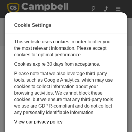
Toggle
navigat
Hydro-Link パート 1: 概要
Cookie Settings
Campbell Scientific Hydro-Link ソフトウェアの使用
に関する 6 部構成のシリーズの第 1 部
This website uses cookies in order to offer you
the most relevant information. Please accept
cookies for optimal performance.
Cookies expire 30 days from acceptance.
Please note that we also leverage third-party
tools, such as Google Analytics, which may use
cookies to collect information about your
browsing activities. We cannot block these
cookies, but we ensure that any third-party tools
we use are GDPR-compliant and do not collect
any personally identifiable information.
View our privacy policy
Hydro-Link™ ソフトウェアの使用に関する 6 部構成