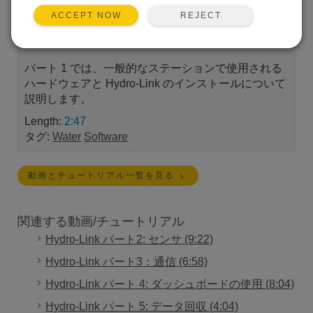
のシリーズへようこそ。このシリーズでは、水深と
REJECT
ACCEPT NOW
降水量の測定を行うための Hydro-Link のインストー
ル、セットアップ、使用について説明します。
パート 1 では、一般的なステーションで使用される
ハードウェアと Hydro-Link のインストールについて
説明します。
Length:
2:47
タグ:
Water
Software
動画とチュートリアル一覧を見る
関連する動画/チュートリアル
Hydro-Link パート2: センサ (9:22)
Hydro-Link パート3：通信 (6:58)
Hydro-Link パート 4: ダッシュボードの使用 (8:04)
Hydro-Link パート 5: データ回収 (4:04)