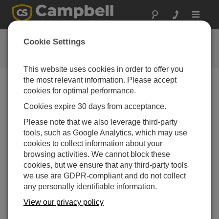
Toggle
navigat
Low-Pressure Area: 雲
Cookie Settings
Low-Pressure ポッドキャスト エピソード2
This website uses cookies in order to offer you
the most relevant information. Please accept
cookies for optimal performance.
Cookies expire 30 days from acceptance.
Please note that we also leverage third-party
tools, such as Google Analytics, which may use
cookies to collect information about your
browsing activities. We cannot block these
cookies, but we ensure that any third-party tools
we use are GDPR-compliant and do not collect
any personally identifiable information.
View our privacy policy
Campbell Scientificのポッドキャスト「低気圧域」へ
ようこそ。このポッドキャストでは、私たちの周り