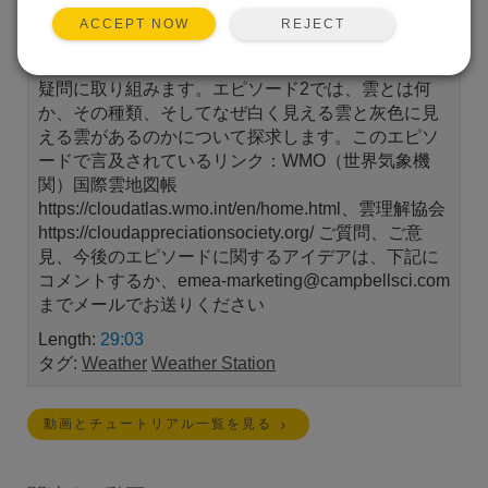
の天気と、それを理解するのに役立つ環境測定につ
REJECT
ACCEPT NOW
いて探求します。各エピソードでは、私たちの日常
生活を形作る天気、気候、気象現象に関する人々の
疑問に取り組みます。エピソード2では、雲とは何
か、その種類、そしてなぜ白く見える雲と灰色に見
える雲があるのか​​について探求します。このエピソ
ードで言及されているリンク：WMO（世界気象機
関）国際雲地図帳
https://cloudatlas.wmo.int/en/home.html、雲理解協会
https://cloudappreciationsociety.org/ ご質問、ご意
見、今後のエピソードに関するアイデアは、下記に
コメントするか、emea-marketing@campbellsci.com
までメールでお送りください
Length:
29:03
タグ:
Weather
Weather Station
動画とチュートリアル一覧を見る