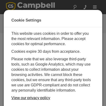
Toggle
navigat
必要電力の計算
Cookie Settings
ステーションにおける電力需要の決定
This website uses cookies in order to offer you
the most relevant information. Please accept
cookies for optimal performance.
Cookies expire 30 days from acceptance.
Please note that we also leverage third-party
tools, such as Google Analytics, which may use
cookies to collect information about your
browsing activities. We cannot block these
cookies, but we ensure that any third-party tools
we use are GDPR-compliant and do not collect
any personally identifiable information.
View our privacy policy
電力予算スプレッドシートを使用して、Campbell
Scientific ステーションの電力需要を見積もる方法を