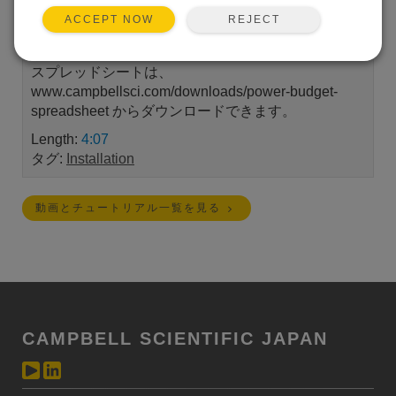
説明します。選択項目は、プログラム間隔、最低平
REJECT
ACCEPT NOW
均温度、必要なバックアップとバッテリー サイズ、
エリアの太陽時間、ソーラー パネルのサイズです。
スプレッドシートは、
www.campbellsci.com/downloads/power-budget-
spreadsheet からダウンロードできます。
Length:
4:07
タグ:
Installation
動画とチュートリアル一覧を見る
CAMPBELL SCIENTIFIC JAPAN