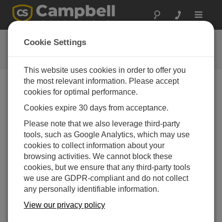
Toggle
navigat
動画とチュートリアル
Cookie Settings
当社の製品とその使用方法について詳しく知る
This website uses cookies in order to offer you
the most relevant information. Please accept
cookies for optimal performance.
Menu
Cookies expire 30 days from acceptance.
Displaying 1 to 3 of 3
Please note that we also leverage third-party
並び順
tools, such as Google Analytics, which may use
cookies to collect information about your
browsing activities. We cannot block these
cookies, but we ensure that any third-party tools
we use are GDPR-compliant and do not collect
any personally identifiable information.
View our privacy policy