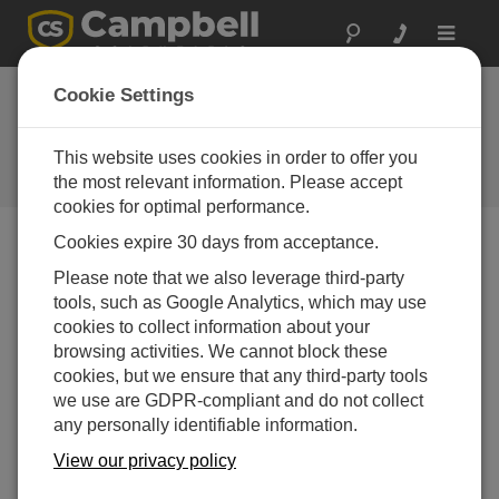
Toggle
navigat
バージニア州: 両面気
Cookie Settings
象ソリューション
This website uses cookies in order to offer you
小規模太陽光発電所のニーズに応
える
the most relevant information. Please accept
cookies for optimal performance.
Cookies expire 30 days from acceptance.
Please note that we also leverage third-party
tools, such as Google Analytics, which may use
cookies to collect information about your
browsing activities. We cannot block these
cookies, but we ensure that any third-party tools
we use are GDPR-compliant and do not collect
any personally identifiable information.
View our privacy policy