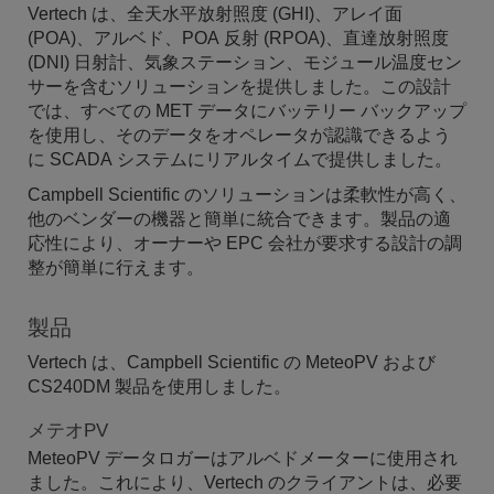
Vertech は、全天水平放射照度 (GHI)、アレイ面
(POA)、アルベド、POA 反射 (RPOA)、直達放射照度
(DNI) 日射計、気象ステーション、モジュール温度セン
サーを含むソリューションを提供しました。この設計
では、すべての MET データにバッテリー バックアップ
を使用し、そのデータをオペレータが認識できるよう
に SCADA システムにリアルタイムで提供しました。
Campbell Scientific のソリューションは柔軟性が高く、
他のベンダーの機器と簡単に統合できます。製品の適
応性により、オーナーや EPC 会社が要求する設計の調
整が簡単に行えます。
製品
Vertech は、Campbell Scientific の MeteoPV および
CS240DM 製品を使用しました。
メテオPV
MeteoPV データロガーはアルベドメーターに使用され
ました。これにより、Vertech のクライアントは、必要