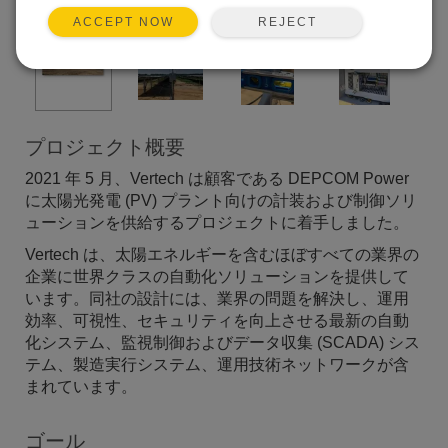
REJECT
ACCEPT NOW
プロジェクト概要
2021 年 5 月、Vertech は顧客である DEPCOM Power
に太陽光発電 (PV) プラント向けの計装および制御ソリ
ューションを供給するプロジェクトに着手しました。
Vertech は、太陽エネルギーを含むほぼすべての業界の
企業に世界クラスの自動化ソリューションを提供して
います。同社の設計には、業界の問題を解決し、運用
効率、可視性、セキュリティを向上させる最新の自動
化システム、監視制御およびデータ収集 (SCADA) シス
テム、製造実行システム、運用技術ネットワークが含
まれています。
ゴール