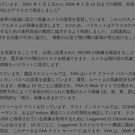
います。2001 年 1 月 1 日から 2006 年 1 月 10 日までの期間、米
2
6.5%) がアラスカで発生しました
故率の低減に役立つ気象カメラの使用を賞賛しています。これらのカメ
ぼリアルタイムの画像を提供します。そのため、パイロットはアラスカの
するための連邦資金の獲得に協力するよう依頼しました。上院議員は、
提供する法案の可決に協力し、複数の山道で飛行機の墓場が増え続けるこ
決定を支援することです。山道に設置された WCAM の画像を確認するこ
定でき、悪天候での飛行のリスクを軽減できます。カメラは飛行前の気象
情報をパイロットに提供します。
されています。建設スケジュールでは、FAA はレイク クラーク パスへの
ルミガン パスへの設置を提案しています。通常、ルート上の気象状況を
されます。画像は 10 分ごとに撮影され、FAA の Web サイトで公開さ
視野方向によって名前が付けられた複数のカメラ画像 (北、南、東、西な
対照的な「晴天」画像も含まれています。
衛星機器のフィールド テストを行っています。テスト インストールでは、CC64
器のパフォーマンス、および Iridium 通信リンクの可用性を検証しています。テ
00 に保存されている画像を取得するために Loggernet の LNcmd.ex
あります。10 分ごとに、Loggernet タスクがリモート機器に接
このデータは FAA テスト サーバーにあります。FAA は、2006 