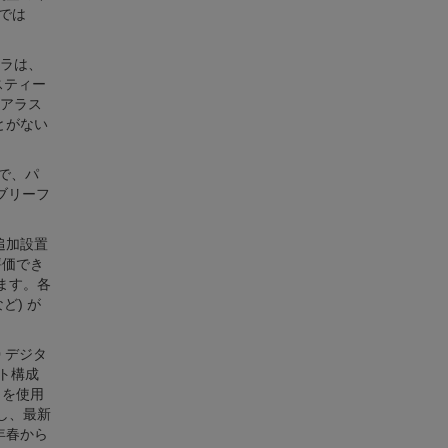
国では
ラは、
スティー
アラス
とがない
とで、パ
ブリーフ
追加設置
評価でき
れます。各
ど) が
0 デジタ
スト構成
e を使用
続し、最新
年春から