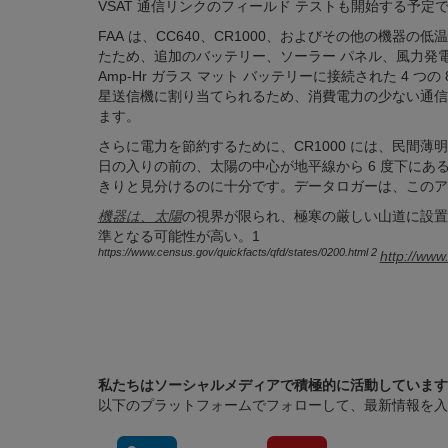
VSAT 通信リンクのフィールド テストも開始する予定
FAA は、CC640、CR1000、およびその他の機
たため、追加のバッテリー、ソーラー パネル、風力発電
Amp-Hr ガラス マット バッテリーに接続された 4 つの
星送信機に割り当てられるため、消費電力の少ない通信
ます。
さらに電力を節約するために、CR1000 には、民間
日の入りの前の、太陽の中心が地平線から 6 度下に
きりと見分けるのに十分です。データロガーは、このア
機器は、太陽
の視界が限られ、極寒の厳しい山道に設置される
準となる可能性が高い。1
https://www.census.gov/quickfacts/qfd/states/0200.html
2
http://www
私たちはソーシャルメディアで積極的に活動しています
以下のプラットフォームでフォローして、最新情報を入