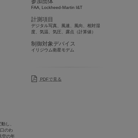
参加団体
FAA, Lockheed-Martin I&T
計測項目
デジタル写真、風速、風向、相対湿
度、気温、気圧、露点（計算値）
制御対象デバイス
イリジウム衛星モデム
PDFで見る
変動し、
口のわ
航空の年