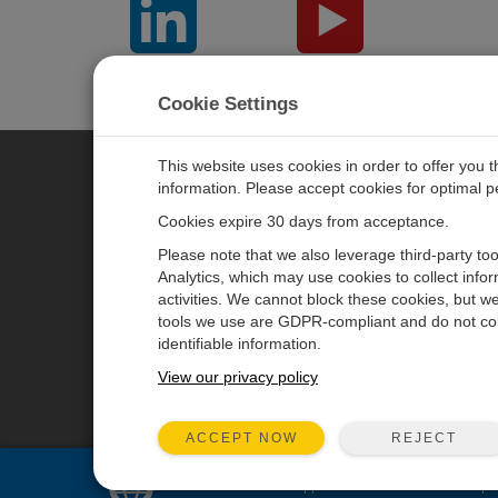
LinkedIn
YouTube
Cookie Settings
This website uses cookies in order to offer you 
information. Please accept cookies for optimal 
CAMPBELL SCIENTIFIC JAPAN
Cookies expire 30 days from acceptance.
Please note that we also leverage third-party to
ホーム
ニュースルーム
Analytics, which may use cookies to collect info
activities. We cannot block these cookies, but we
製品
パートナー
tools we use are GDPR-compliant and do not col
ソリューション
ブログ記事
identifiable information.
サポート
ユーザーフォーラム
View our privacy policy
会社概要
動画とチュートリアル
REJECT
ACCEPT NOW
Sales and support for
United States
are pr
© 2026 Campbell Scientific Japan