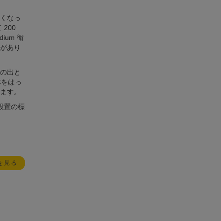
低くなっ
200
ium 衛
があり
日の出と
体をはっ
ます。
ラ設置の標
を見る