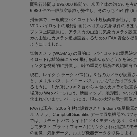
間飛行時間は 995,000 時間で、米国全体の約 3% を占めて
6,990 件の一般航空事故が発生し、そのうち 454 件 (
州全体で、一般航空パイロットや小規模商業会社は、事
VFR パイロットの飛行計画に不可欠な気象条件のほ
ブンス上院議員に、アラスカの山道に気象カメラを設置
カの山道にカメラを追加設置するための FAA 資金を
ようにしました。
気象カメラ (WCAMS) の目的は、パイロットの意思
イロットは離陸前に VFR 飛行を試みるかどうかを決
ィングを視覚的に提供し、峠の重要な場所の現場固有の
現在、レイク クラーク パスには 3 台のカメラが設置
と、メリル パス、レイニー パス、および/またはプタ
るように、1 か所につき 2 台から 4 台のカメラが設置
場所の Web ページには、断面マップ、地形図、および
含まれています。ページには、現在の状況を示す画像と
FAA は現在、2005 年秋に設置された Iridium 
ル カメラ、Campbell Scientific データ収集機
では、リモート パス サイトに 2.4K モデムがあり、CR10
してテスト プラットフォームにリンクされた追加のモデムが
の画像、気象データ、および機器データを取得します。現在、