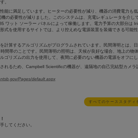
です。
器の低温性能に満足しています。ヒーターの必要性が減り、機器の消費電力も
機の必要性が減りました。このシステムは、充電レギュレータを介して 
 85 ワット ソーラー パネルによって稼働します。電力予算の大部分は Irid
形式を使用するサイトでは、より控えめな電源装置を装備できる可能性
薄明を計算するアルゴリズムがプログラムされています。民間薄明とは、
ある時間帯のことです。民間薄明の照明は、天候が良好な場合、地上の物
ルゴリズムの出力を使用して、夜間に必要のない機器の電源をオフにし
ため、Campbell Scientificの機器が、遠隔地の自己完結型カメ
.ntsb.gov/Pages/default.aspx
すべてのケーススタディ
！
手してください。