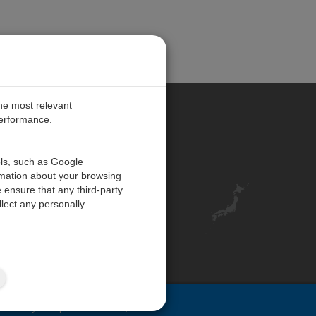
the most relevant
performance.
ols, such as Google
お問い合わせ
rmation about your browsing
 ensure that any third-party
キャリア
lect any personally
アカウント
ご意見・ご感想
ISO 認証
サイトマップ
ovided by
Campbell Scientific, Inc.
.