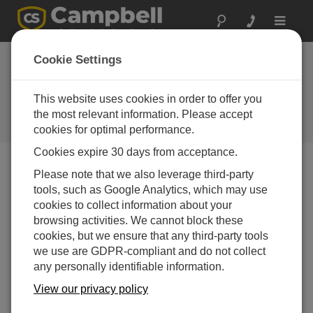
Toggle
navigat
南極: 歴史的な小屋の
Cookie Settings
保存
This website uses cookies in order to offer you
Campbell Scientific Australiaは、国
の過去の重要な環境モニタリング
the most relevant information. Please accept
を提供しています
cookies for optimal performance.
Cookies expire 30 days from acceptance.
Please note that we also leverage third-party
tools, such as Google Analytics, which may use
cookies to collect information about your
browsing activities. We cannot block these
cookies, but we ensure that any third-party tools
we use are GDPR-compliant and do not collect
any personally identifiable information.
View our privacy policy