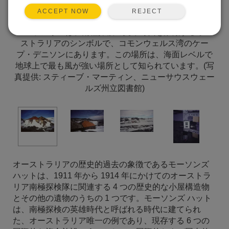
REJECT
ACCEPT NOW
モーソン小屋は、南極探検の英雄時代を象徴するオー
ストラリアのシンボルで、コモンウェルス湾のケー
プ・デニソンにあります。この場所は、海面レベルで
地球上で最も風が強い場所として知られています。(写
真提供: スティーブ・マーティン、ニューサウスウェー
ルズ州立図書館)
オーストラリアの歴史的過去の象徴であるモーソンズ
ハットは、1911 年から 1914 年にかけてのオーストラ
リア南極探検隊に関連する 4 つの歴史的な小屋構造物
とその他の遺物のうちの 1 つです。モーソンズ ハット
は、南極探検の英雄時代と呼ばれる時代に建てられ
た、オーストラリア唯一の例であり、現存する 6 つの