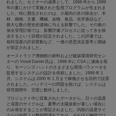
れました。セミナーの成果として、1998 年から 1999
年の夏にかけて実施された監視プログラムが生まれま
した。特に懸念されたのは、小屋内の氷の除去が、木
材、織物、文書、機械、金物、食品、化学薬品など、
膨大な数の歴史的遺物に与える影響でした。その後の
保全管理計画では、影響評価プロセスに従って氷を除
去するという目標が設定されました。この評価では、
相対湿度の許容変動など、一連の意思決定基準と閾値
が策定されました。
オーストラリア博物館の材料および建築環境研究セン
ターの Vinod Daniel 氏は、1998 年に CSA に連絡を取
り、モーソンズ ハットのさまざまな環境パラメータを
監視するシステムの設計を依頼しました。1999 年 1
月、システムは 2000 年 1 月まで稼働させる目的で設置
されました。バッテリーの問題を除けば、システムは
研究期間中、完璧に動作しました。
プロジェクト中に収集されたデータから、日々の温度
と湿度のサイクルは、夏季の太陽放射が著しい場合に
のみ発生することが実証されました。内部の温度サイ
クルは外部より数時間遅れており、それほど極端では