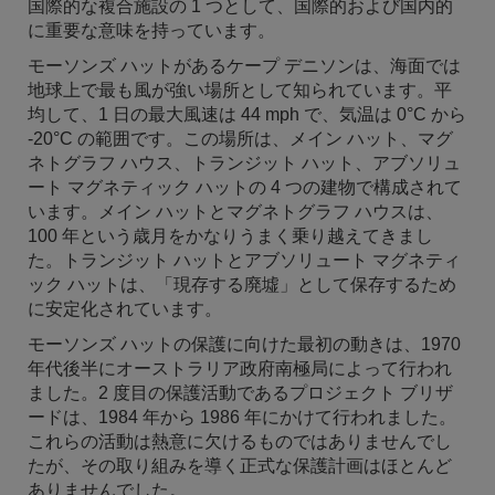
国際的な複合施設の 1 つとして、国際的および国内的
に重要な意味を持っています。
モーソンズ ハットがあるケープ デニソンは、海面では
地球上で最も風が強い場所として知られています。平
均して、1 日の最大風速は 44 mph で、気温は 0°C から
-20°C の範囲です。この場所は、メイン ハット、マグ
ネトグラフ ハウス、トランジット ハット、アブソリュ
ート マグネティック ハットの 4 つの建物で構成されて
います。メイン ハットとマグネトグラフ ハウスは、
100 年という歳月をかなりうまく乗り越えてきまし
た。トランジット ハットとアブソリュート マグネティ
ック ハットは、「現存する廃墟」として保存するため
に安定化されています。
モーソンズ ハットの保護に向けた最初の動きは、1970
年代後半にオーストラリア政府南極局によって行われ
ました。2 度目の保護活動であるプロジェクト ブリザ
ードは、1984 年から 1986 年にかけて行われました。
これらの活動は熱意に欠けるものではありませんでし
たが、その取り組みを導く正式な保護計画はほとんど
ありませんでした。