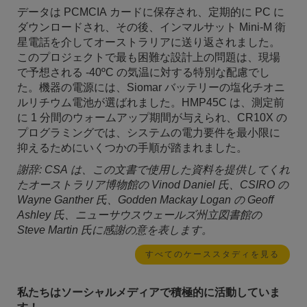
データは PCMCIA カードに保存され、定期的に PC に
ダウンロードされ、その後、インマルサット Mini-M 衛
星電話を介してオーストラリアに送り返されました。
このプロジェクトで最も困難な設計上の問題は、現場
で予想される -40ºC の気温に対する特別な配慮でし
た。機器の電源には、Siomar バッテリーの塩化チオニ
ルリチウム電池が選ばれました。HMP45C は、測定前
に 1 分間のウォームアップ期間が与えられ、CR10X の
プログラミングでは、システムの電力要件を最小限に
抑えるためにいくつかの手順が踏まれました。
謝辞: CSA は、この文書で使用した資料を提供してくれ
たオーストラリア博物館の Vinod Daniel 氏、CSIRO の
Wayne Ganther 氏、Godden Mackay Logan の Geoff
Ashley 氏、ニューサウスウェールズ州立図書館の
Steve Martin 氏に感謝の意を表します。
すべてのケーススタディを見る
私たちはソーシャルメディアで積極的に活動していま