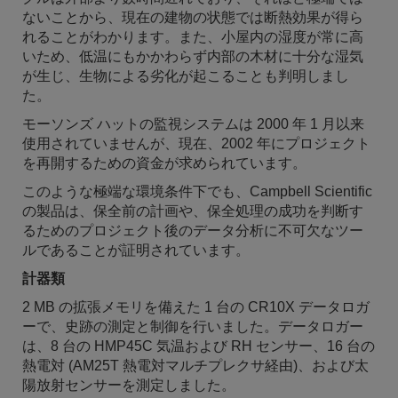
ないことから、現在の建物の状態では断熱効果が得ら
れることがわかります。また、小屋内の湿度が常に高
いため、低温にもかかわらず内部の木材に十分な湿気
が生じ、生物による劣化が起こることも判明しまし
た。
モーソンズ ハットの監視システムは 2000 年 1 月以来
使用されていませんが、現在、2002 年にプロジェクト
を再開するための資金が求められています。
このような極端な環境条件下でも、Campbell Scientific
の製品は、保全前の計画や、保全処理の成功を判断す
るためのプロジェクト後のデータ分析に不可欠なツー
ルであることが証明されています。
計器類
2 MB の拡張メモリを備えた 1 台の CR10X データロガ
ーで、史跡の測定と制御を行いました。データロガー
は、8 台の HMP45C 気温および RH センサー、16 台の
熱電対 (AM25T 熱電対マルチプレクサ経由)、および太
陽放射センサーを測定しました。