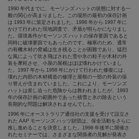
1990 年代までに、モーソンズ ハットの状態に対する一
般の関心が高まりました。この場所の最初の保存計画
は 1993 年に策定されました。1996 年から 1997 年に
かけて行われた現地調査で、矛盾が明らかになりまし
た。環境条件がモーソンズ ハットの保存要因であると
同時に破壊要因でもあったのです。極寒のため、通常
の有機木材の脅威は生き残ることが困難であり、猛烈
な風によって吹き飛ばされた雪や氷の粒子が木材の外
装を摩耗させ、小屋の屋根はほぼ壊れかけていまし
た。1997 年から 1998 年にかけて行われた修復には、
壊れた内部の木材構造の修理と屋根の一部の外装の張
り替えが含まれていました。これにより、モーソンズ
ハットは差し迫った危険からは救われましたが、1993
年の保存計画の範囲外であった積雪と氷の除去という
長期的な問題は解決されませんでした。
1996 年にオーストラリア通信社の支援を受けて設立さ
れた AAP モーソンズ ハッツ財団は、保全活動をさらに
推し進めることを決意しました。1998 年後半に開催さ
れたセミナーでは、さまざまな関係者の見解が発表さ