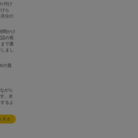
り付け
付けら
か月分の
時間かけ
電話の長
るまで通
持しまし
めの貴
ながら
す。水
算するよ
を見る