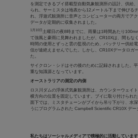
を測定できるブイ搭載型自動気象観測所の設計、供給、
られ、サーミスタは地表から12メートル下まで伸びる
れ、浮遊式観測所に音声とコンピューターの両方でアク
データが定期的に収集されました。
1月10日
土曜日の夜8時までに
、雨量は1時間あたり100
て強風と豪雨に見舞われましたが、CR10Xは、間も
時間の使用とずっと雲の監視のため、バッテリー供給電
信が途絶えませんでした。しかし、CR10Xデータロ
た。
サイクロン・シドはその後のために記録されました。平
重な知識源となっています。
オーストラリアの測定の内側
ロス川ダムの浮体式気象観測所は、カウンターウェイト
横方向の位置を固定しています。ブイに取り付けられた
面下では、ミスタチェーンがブイから吊り下がり、水深
うにプログラムされた Campbell Scientific CR1
私たちはソーシャルメディアで積極的に活動しています