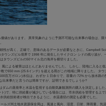
る価値があります。 異常気象のように予測不可能な出来事の場合は、限
。
く、正確で、意味のあるデータが必要なときに、Campbell Scient
タウンズビル境界で 1998 年に発生したサイクロン シドの残り波が、
はタウンズビルの50マイル北の海岸を横切りました。
、風による被害はほとんどありませんでした。 しかし、陸地に入ると低
650 mm (25.6インチ) を超える雨がこの地域に降りました。 タ
,500百万ガロン)水位は、わずか 1 日余りで、容量の 72% から放水路
。歴史的な出来事だと言うのは簡単ですが、証明できるでしょうか?
議会はダムの蒸発率と水温を監視する自動気象観測所の購入を決定しました
 フィート)で、特に供給量が減少している場合には、市水供給を管理する上
水供給技術者が検出できるように、水温適切の測定も必要でした。
ューサウス ウェールズ州土地水資源保全局は、風速と風向、湿度、日射、降雨量、気