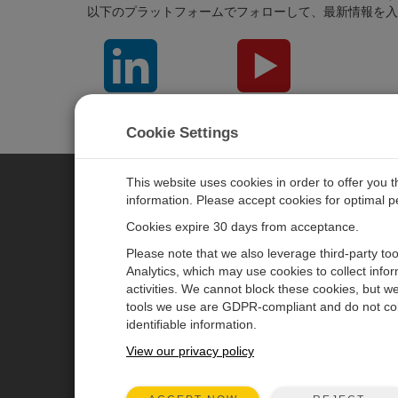
以下のプラットフォームでフォローして、最新情報を入
LinkedIn
YouTube
Cookie Settings
This website uses cookies in order to offer you 
information. Please accept cookies for optimal 
CAMPBELL SCIENTIFIC JAPAN
Cookies expire 30 days from acceptance.
Please note that we also leverage third-party to
ホーム
ニュースルーム
Analytics, which may use cookies to collect info
activities. We cannot block these cookies, but we
製品
パートナー
tools we use are GDPR-compliant and do not col
ソリューション
ブログ記事
identifiable information.
サポート
ユーザーフォーラム
View our privacy policy
会社概要
動画とチュートリアル