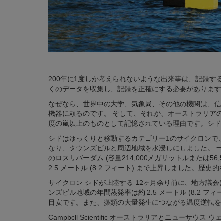
200年に1度しか考えられないような出来事は、記録す
くのデータを収集し、記録を正確にする必要があります
なぜなら、世界中の大学、気象局、その他の機関は、信頼性が高
機器に頼るのです。 そして、それが、オーストラリアの
度の嵐以上のものとして記憶されている理由です。シド
シドはゆっくりと移動するカテゴリー1のサイクロンで
なり、タウンズビルと周辺地域を水浸しにしました。 一晩で
のロスリバーダム (容量214,000メガリットルまたは56
2.5 メートル (8.2 フィート) まで上昇しました
サイクロン シドが上陸する 12ヶ月余り前に、地方
ンズビル地域の年間蒸発率は約 2.5 メートル (8.2
目安です。また、藻類の大量発生につながる温度逆転を
Campbell Scientific オーストラリアとニ