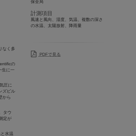
保全局
計測項目
風速と風向、湿度、気温、複数の深さ
の水温、太陽放射、降雨量
りなく多
PDFで見る
ificの
一生に一
気圧に
ウンズビル
の壁から
。タウ
で測定が
温と水温