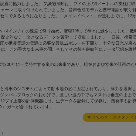
設置に協力しました。 気象観測所は、ブイの上の3メートルの支柱に取
チェーンに取り付けられていました。音声合成モデムと携帯電話が取り
セスできるようになりました。「メインイベント」が進むまでに、12
mm（4インチ）の速度で降り始め、翌朝7時まで徐々に減少しました。数
なく歴史的なデータとなるデータを苦労して収集しました。一日後、携帯
圧が携帯電話の電源に必要な最低12ボルトを下回り、十分な日光が戻
ガーは、この重大な出来事の間、そしてその後も継続的にデータ記録を維
均200年に一度発生する嵐の出来事であり、現在および将来の計画のた
と滑車のシステムによって貯水池の底に固定されており、浮力を選択し
ジンバルブロックのおかげで、激しい波の中でもマストは垂直のままで
12ブイ上部の計測機器には、生データを記録して保存し、蒸発率も計
0X データロガーが含まれています。
すべてのケーススタディ
！