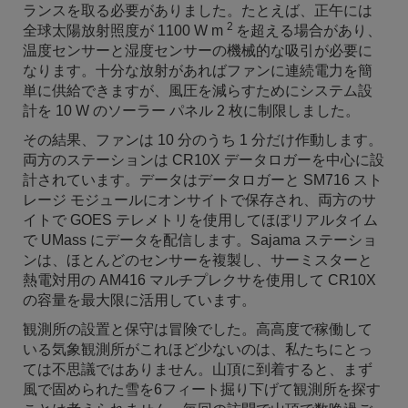
ランスを取る必要がありました。たとえば、正午には
2
全球太陽放射照度が 1100 W m
を超える場合があり、
温度センサーと湿度センサーの機械的な吸引が必要に
なります。十分な放射があればファンに連続電力を簡
単に供給できますが、風圧を減らすためにシステム設
計を 10 W のソーラー パネル 2 枚に制限しました。
その結果、ファンは 10 分のうち 1 分だけ作動します。
両方のステーションは CR10X データロガーを中心に設
計されています。データはデータロガーと SM716 スト
レージ モジュールにオンサイトで保存され、両方のサ
イトで GOES テレメトリを使用してほぼリアルタイム
で UMass にデータを配信します。Sajama ステーショ
ンは、ほとんどのセンサーを複製し、サーミスターと
熱電対用の AM416 マルチプレクサを使用して CR10X
の容量を最大限に活用しています。
観測所の設置と保守は冒険でした。高高度で稼働して
いる気象観測所がこれほど少ないのは、私たちにとっ
ては不思議ではありません。山頂に到着すると、まず
風で固められた雪を6フィート掘り下げて観測所を探す