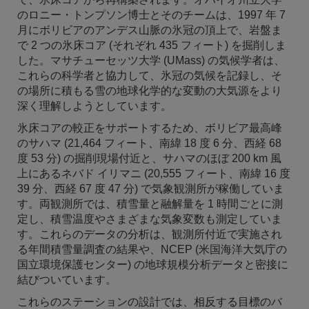
のロニー・トンプソン博士とそのチームは、1997 年 7
月にボリビアのアンデス山脈の氷冠の頂上で、岩盤ま
で 2 つの氷床コア (それぞれ 435 フィート) を掘削しま
した。マサチューセッツ大学 (UMass) の気候学者は、
これらの科学者と協力して、氷冠の気候を記録し、そ
の場所に積もる雪の地球化学的な変動の大気源をより
深く理解しようとしています。
氷床コアの較正をサポートするため、ボリビア最高峰
のサハマ (21,464 フィート、南緯 18 度 6 分、西経 68
度 53 分) の掘削現場付近と、サハマのほぼ 200 km 風
上にあるネバド イリマニ (20,555 フィート、南緯 16 度
39 分、西経 67 度 47 分) で気象観測所が稼働していま
す。両観測所では、積雪量と融解量を 1 時間ごとに測
定し、積雪温度やさまざまな気象変数も測定していま
す。これらのデータの分析は、観測所付近で実施され
る年間積雪量調査の結果や、NCEP (米国海洋大気庁の
国立環境保護センター) の地球規模分析データと密接に
結びついています。
これらのステーションの設計では、相反する目標のバ