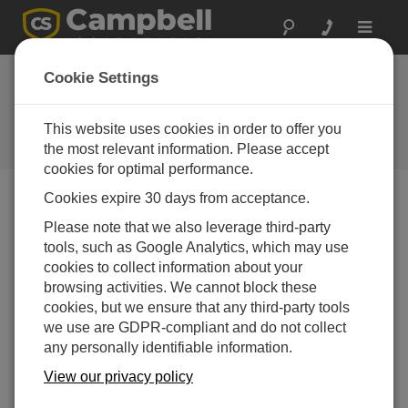
Toggle
navigat
ボリビア: 気候変動と
Cookie Settings
氷床コアデータ
This website uses cookies in order to offer you
熱帯氷床コアが地球の気候史を明
らかにする
the most relevant information. Please accept
cookies for optimal performance.
Cookies expire 30 days from acceptance.
Please note that we also leverage third-party
tools, such as Google Analytics, which may use
cookies to collect information about your
browsing activities. We cannot block these
cookies, but we ensure that any third-party tools
we use are GDPR-compliant and do not collect
any personally identifiable information.
View our privacy policy