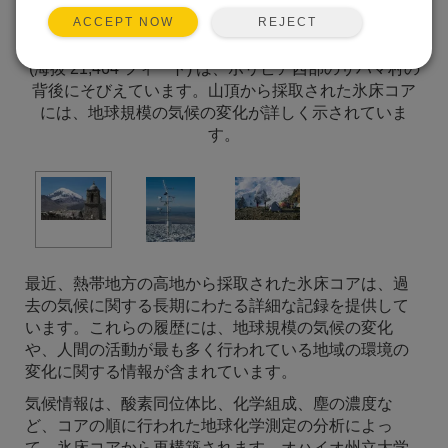
REJECT
ACCEPT NOW
1886 年頃に建てられた教会に囲まれたネバド サハマ
(海抜 21,464 フィート) は、ボリビア西部のサハマ村の
背後にそびえています。山頂から採取された氷床コア
には、地球規模の気候の変化が詳しく示されていま
す。
最近、熱帯地方の高地から採取された氷床コアは、過
去の気候に関する長期にわたる詳細な記録を提供して
います。これらの履歴には、地球規模の気候の変化
や、人間の活動が最も多く行われている地域の環境の
変化に関する情報が含まれています。
気候情報は、酸素同位体比、化学組成、塵の濃度な
ど、コアの順に行われた地球化学測定の分析によっ
て、氷床コアから再構築されます。オハイオ州立大学