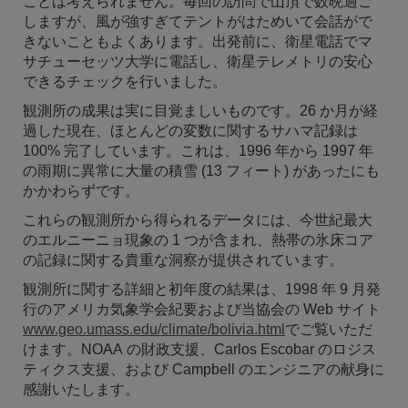
ことは考えられません
。
毎回の訪問で山頂で数晩過ご
しますが、風が強すぎてテントがはためいて会話がで
きないこともよくあります。出発前に、衛星電話でマ
サチューセッツ大学に電話し、衛星テレメトリの安心
できるチェックを行いました。
観測所の成果は実に目覚ましいものです。26 か月が経
過した現在、ほとんどの変数に関するサハマ記録は
100% 完了しています。これは、1996 年から 1997 年
の雨期に異常に大量の積雪 (13 フィート) があったにも
かかわらずです。
これらの観測所から得られるデータには、今世紀最大
のエルニーニョ現象の 1 つが含まれ、熱帯の氷床コア
の記録に関する貴重な洞察が提供されています。
観測所に関する詳細と初年度の結果は、1998 年 9 月発
行のアメリカ気象学会紀要および当協会の Web サイト
www.geo.umass.edu/climate/bolivia.html
でご覧いただ
けます。NOAA の財政支援、Carlos Escobar のロジス
ティクス支援、および Campbell のエンジニアの献身に
感謝いたします。