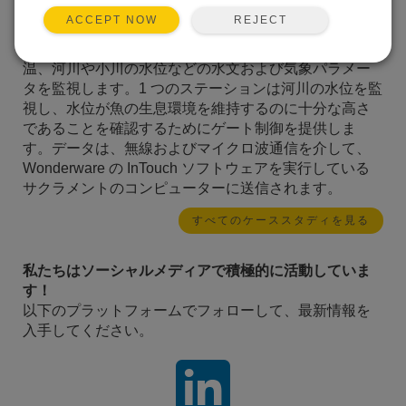
効率的な運用に不可欠な情報を提供するために、60 の
REJECT
ACCEPT NOW
CR10X ベースの監視ステーションのネットワークを設
置しました。これらのステーションは、降雨量、水
温、河川や小川の水位などの水文および気象パラメー
タを監視します。1 つのステーションは河川の水位を監
視し、水位が魚の生息環境を維持するのに十分な高さ
であることを確認するためにゲート制御を提供しま
す。データは、無線およびマイクロ波通信を介して、
Wonderware の InTouch ソフトウェアを実行している
サクラメントのコンピューターに送信されます。
すべてのケーススタディを見る
私たちはソーシャルメディアで積極的に活動していま
す！
以下のプラットフォームでフォローして、最新情報を
入手してください。