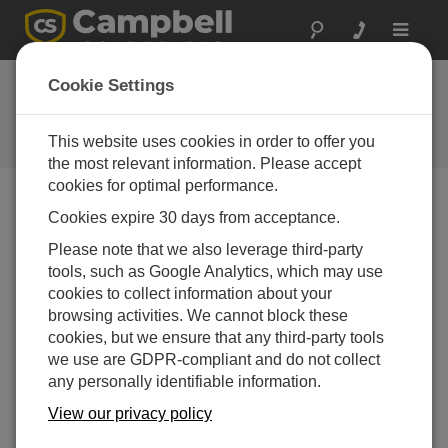
Toggle
navigat
カリフォルニア: 水力
Cookie Settings
発電所の監視
This website uses cookies in order to offer you
水文・気象パラメータの監視
the most relevant information. Please accept
cookies for optimal performance.
Cookies expire 30 days from acceptance.
Please note that we also leverage third-party
tools, such as Google Analytics, which may use
cookies to collect information about your
browsing activities. We cannot block these
cookies, but we ensure that any third-party tools
we use are GDPR-compliant and do not collect
any personally identifiable information.
View our privacy policy
サクラメント市公共事業局 (SMUD) は、水力発電所の