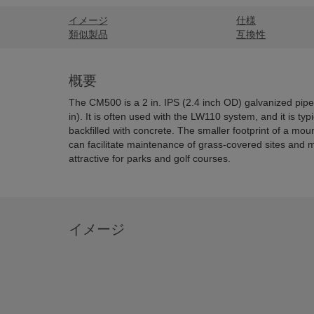
イメージ
仕様
類似製品
互換性
概要
The CM500 is a 2 in. IPS (2.4 inch OD) galvanized pipe
in). It is often used with the LW110 system, and it is typic
backfilled with concrete.
The smaller footprint of a mou
can facilitate maintenance of grass-covered sites and 
attractive for parks and golf courses.
イメージ