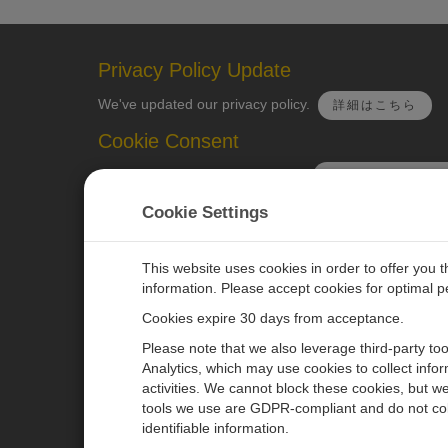
Privacy Policy Update
We've updated our privacy policy.
詳細はこちら
Cookie Consent
Update your cookie preferences.
クッキーの設定を
Cookie Settings
This website uses cookies in order to offer you 
information. Please accept cookies for optimal 
CAMPBELL SCIENTIFIC JAPAN
Cookies expire 30 days from acceptance.
Please note that we also leverage third-party to
ホーム
ニュースルーム
Analytics, which may use cookies to collect info
activities. We cannot block these cookies, but we
製品
パートナー
tools we use are GDPR-compliant and do not col
ソリューション
ブログ記事
identifiable information.