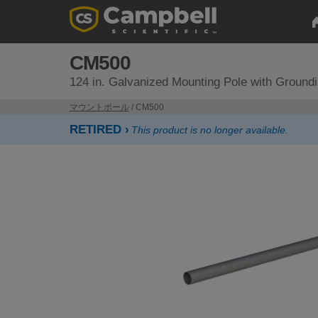
CM500
124 in. Galvanized Mounting Pole with Groundi
マウントポール
/ CM500
RETIRED ›
This product is no longer available.