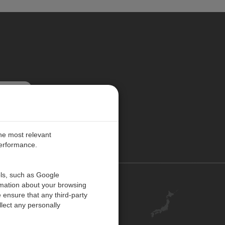
更新する
the most relevant
performance.
ols, such as Google
お問い合わせ
rmation about your browsing
 ensure that any third-party
キャリア
lect any personally
アカウント