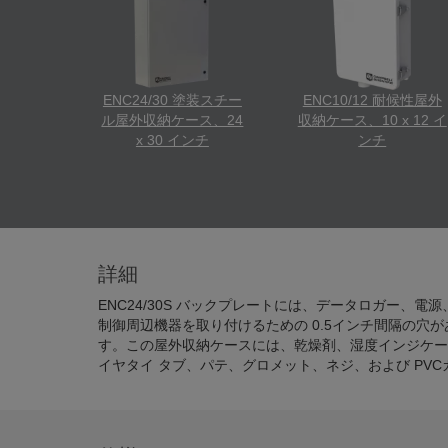
ENC24/30 塗装スチー
ENC10/12 耐候性屋外
ル屋外収納ケース、24
収納ケース、10 x 12 イ
x 30 インチ
ンチ
詳細
ENC24/30S バックプレートには、データロガー、
7363 屋外収納ケース供給キットが付属しています。また、Camp
制御周辺機器を取り付けるための 0.5インチ間隔の穴
屋外収納ケース内の相対湿度を監視するための CS210
す。この屋外収納ケースには、乾燥剤、湿度インジケー
イヤタイ タブ、パテ、グロメット、ネジ、および PV