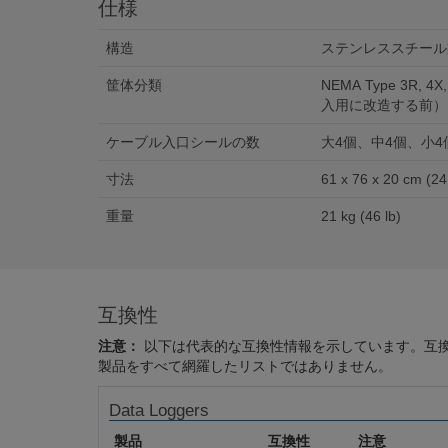
仕様
構造
ステンレススチール製筐
筐体分類
NEMA Type 3R, 
入用に改造する前）
ケーブル入口シールの数
大4個、中4個、小4
寸法
61 x 76
重量
21 kg (46 lb)
互換性
注意：
以下は代表的な互換性情報を示しています。互
製品をすべて網羅したリストではありません。
Data Loggers
製品
互換性
注意