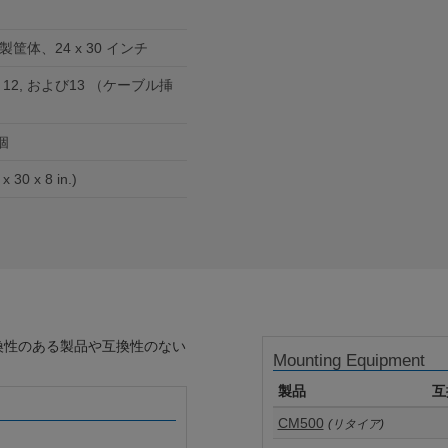
体、24 x 30 インチ
4X, 12, および13 （ケーブル挿
個
 x 20 cm (24 x 30 x 8 in.)
換性のある製品や互換性のない
Mounting Equipment
製品
互
CM500
(リタイア)