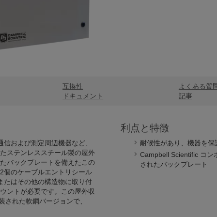
互換性
よくある質
ドキュメント
記事
利点と特徴
リ、通信および測定周辺機器など、
耐候性があり、機器を保
たステンレススチール製の屋外
Campbell Scien
たバックプレートを備えたこの
されたバックプレート
12個のケーブルエントリシール
物、またはその他の構造物に取り付
ウントが必要です。この屋外収
は塗装された軟鋼バージョンで、