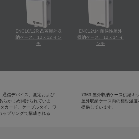
ENC10/12R 凸蓋屋外収
ENC12/14 耐候性屋外
納ケース、10 x 12 イン
収納ケース、12 x 14 イ
チ
ンチ
電源、通信デバイス、測定および
bell Scientific は、
があらかじめ開けられていま
 屋外収納ケース湿度センサも
タカード、ケーブルタイ、ワ
提供しています。
Cカップリングで構成される