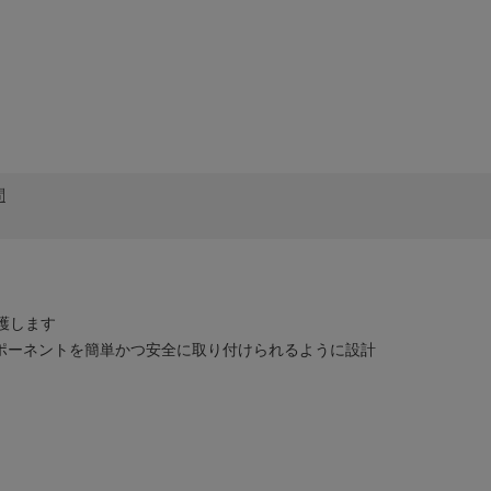
問
護します
tific コンポーネントを簡単かつ安全に取り付けられるように設計