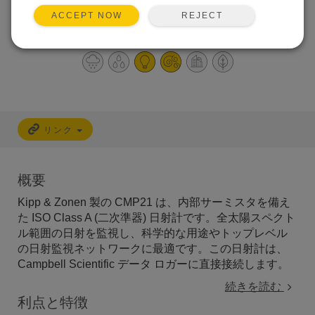
ISO Secondary Class A
REJECT
ACCEPT NOW
測定のために最適化された内蔵サ
ーミスタ
リンク
概要
Kipp & Zonen 製の CMP21 は、内部サーミスタを備え
た ISO Class A (二次準器) 日射計です。全太陽スペクト
ル範囲の日射を監視し、科学的な用途やトップレベル
の日射監視ネットワークに最適です。この日射計は、
Campbell Scientific データ ロガーに直接接続します。
続きを読む
利点と特徴