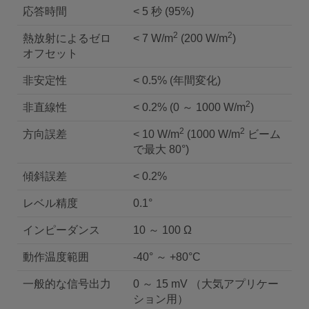
応答時間
< 5 秒 (95%)
2
2
熱放射によるゼロ
< 7 W/m
(200 W/m
)
オフセット
非安定性
< 0.5% (年間変化)
2
非直線性
< 0.2% (0 ～ 1000 W/m
)
2
2
方向誤差
< 10 W/m
(1000 W/m
ビーム
で最大 80°)
傾斜誤差
< 0.2%
レベル精度
0.1°
インピーダンス
10 ～ 100 Ω
動作温度範囲
-40° ～ +80°C
一般的な信号出力
0 ～ 15 mV （大気アプリケー
ション用）