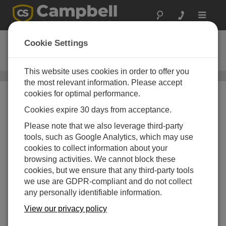
Toggle
navigat
CMP21-L
Cookie Settings
日射計
This website uses cookies in order to offer you
太陽光センサ
/ CMP21-L
the most relevant information. Please accept
cookies for optimal performance.
Cookies expire 30 days from acceptance.
Please note that we also leverage third-party
tools, such as Google Analytics, which may use
cookies to collect information about your
browsing activities. We cannot block these
cookies, but we ensure that any third-party tools
we use are GDPR-compliant and do not collect
any personally identifiable information.
View our privacy policy