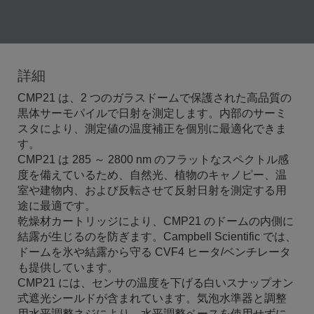
詳細
CMP21 は、2 つのガラスドームで保護された高品質の
黒体サーモパイルで日射を測定します。内部のサーミ
スタにより、測定値の温度補正を個別に最適化できま
す。
CMP21 は 285 ～ 2800 nm のフラットなスペクトル感
度を備えているため、自然光、植物のキャノピー、温
室や建物内、および反転させて反射日射を測定する用
途に最適です。
乾燥材カートリッジにより、CMP21 のドームの内側に
結露が生じるのを防ぎます。Campbell Scientific では、
ドームを氷や結露から守る CVF4 ヒータ/ベンチレータ
も提供しています。
CMP21 には、センサの温度を下げる白いスナップオン
式遮光シールドが含まれています。気泡水準器と調整
用水平調整ネジにより、水平調整ベースを使用せずに