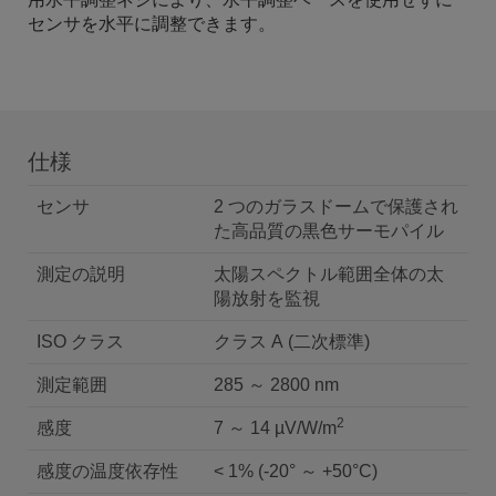
センサを水平に調整できます。
仕様
センサ
2 つのガラスドームで保護され
た高品質の黒色サーモパイル
測定の説明
太陽スペクトル範囲全体の太
陽放射を監視
ISO クラス
クラス A (二次標準)
測定範囲
285 ～ 2800 nm
2
感度
7 ～ 14 µV/W/m
感度の温度依存性
< 1% (-20° ～ +50°C)