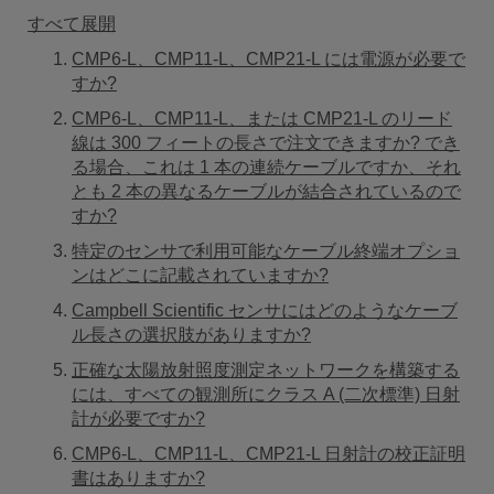
すべて展開
CMP6-L、CMP11-L、CMP21-L には電源が​​必要で
すか?
CMP6-L、CMP11-L、または CMP21-L のリード
線は 300 フィートの長さで注文できますか? でき
る場合、これは 1 本の連続ケーブルですか、それ
とも 2 本の異なるケーブルが結合されているので
すか?
特定のセンサで利用可能なケーブル終端オプショ
ンはどこに記載されていますか?
Campbell Scientific センサにはどのようなケーブ
ル長さの選択肢がありますか?
正確な太陽放射照度測定ネットワークを構築する
には、すべての観測所にクラス A (二次標準) 日射
計が必要ですか?
CMP6-L、CMP11-L、CMP21-L 日射計の校正証明
書はありますか?