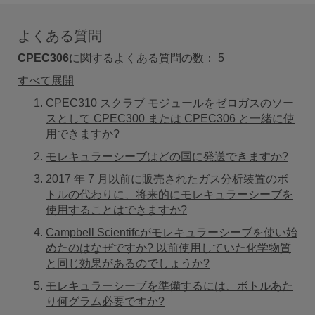
よくある質問
CPEC306
に関するよくある質問の数：
5
すべて展開
CPEC310 スクラブ モジュールをゼロガスのソー
スとして CPEC300 または CPEC306 と一緒に使
用できますか?
モレキュラーシーブはどの国に発送できますか?
2017 年 7 月以前に販売されたガス分析装置のボ
トルの代わりに、将来的にモレキュラーシーブを
使用することはできますか?
Campbell Scientifcがモレキュラーシーブを使い始
めたのはなぜですか? 以前使用していた化学物質
と同じ効果があるのでしょうか?
モレキュラーシーブを準備するには、ボトルあた
り何グラム必要ですか?