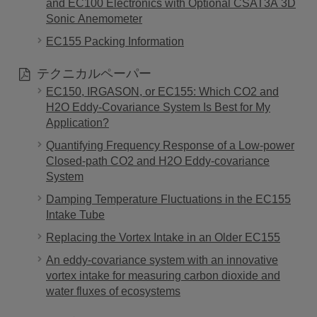
and EC100 Electronics with Optional CSAT3A 3D
Sonic Anemometer
EC155 Packing Information
テクニカルペーパー
EC150, IRGASON, or EC155: Which CO2 and
H2O Eddy-Covariance System Is Best for My
Application?
Quantifying Frequency Response of a Low-power
Closed-path CO2 and H2O Eddy-covariance
System
Damping Temperature Fluctuations in the EC155
Intake Tube
Replacing the Vortex Intake in an Older EC155
An eddy-covariance system with an innovative
vortex intake for measuring carbon dioxide and
water fluxes of ecosystems