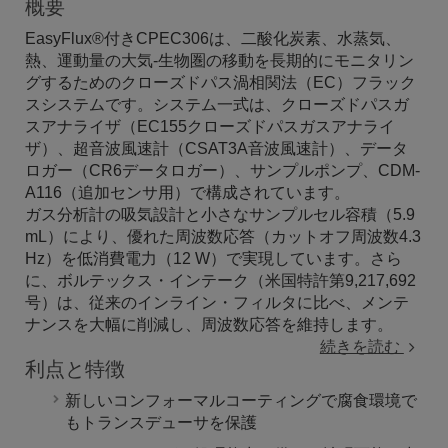
概要
EasyFlux®付きCPEC306は、二酸化炭素、水蒸気、
熱、運動量の大気-生物圏の移動を長期的にモニタリン
グするためのクローズドパス渦相関法（EC）フラック
スシステムです。システム一式は、クローズドパスガ
スアナライザ（EC155クローズドパスガスアナライ
ザ）、超音波風速計（CSAT3A音波風速計）、データ
ロガー（CR6データロガー）、サンプルポンプ、CDM-
A116（追加センサ用）で構成されています。
ガス分析計の吸気設計と小さなサンプルセル容積（5.9
mL）により、優れた周波数応答（カットオフ周波数4.3
Hz）を低消費電力（12 W）で実現しています。さら
に、ボルテックス・インテーク（米国特許第9,217,692
号）は、従来のインライン・フィルタに比べ、メンテ
ナンスを大幅に削減し、周波数応答を維持します。
続きを読む
利点と特徴
新しいコンフォーマルコーティングで腐食環境で
もトランスデューサを保護