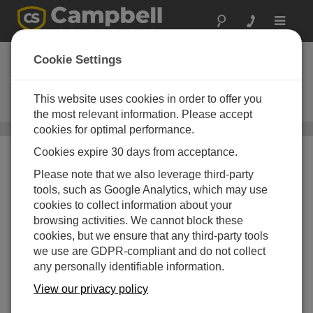
Toggle
navigat
CPEC306
Cookie Settings
EC155とポンプモジュールを備え
た拡張可能なクローズドパス渦相
This website uses cookies in order to offer you
関法システム
the most relevant information. Please accept
cookies for optimal performance.
カーボンフラックスシステム
/ CPEC306
Cookies expire 30 days from acceptance.
Please note that we also leverage third-party
tools, such as Google Analytics, which may use
cookies to collect information about your
browsing activities. We cannot block these
cookies, but we ensure that any third-party tools
we use are GDPR-compliant and do not collect
any personally identifiable information.
View our privacy policy