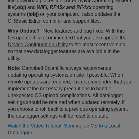
this download places the current
CR6
Operating System
file
(.obj)
and
WiFi, RF45x and RF4xx
operating
systems
(iobj)
on your computer. It also updates the
CRBasic Editor compiler and support files.
Why Update?
New
features and bug fixes.
With this
OS update it is recommended that you also update the
Device Configuration Utility
to the most recent version
so that new datalogger features are available in the
utility.
Note:
Campbell Scientific always recommends
updating operating systems on site if possible. When
remote updates are required, it is recommended that you
implement the necessary precautions to handle
unexpected OS upload complications. All datalogger
settings should be retained when updated remotely. If
you choose to roll back to a previous operating system,
the datalogger settings will be reset to default.
Watch the Video Tutorial: Sending an OS to a Local
Datalogger.