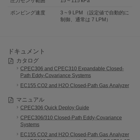
圧力センサ範囲
15 ~ 115 kPa
ポンピング速度
3 ~ 9 LPM （設定値で自動的に
制御、通常は 7 LPM）
ドキュメント
カタログ
CPEC306 and CPEC310 Expandable Closed-
Path Eddy-Covariance Systems
EC155 CO2 and H2O Closed-Path Gas Analyzer
マニュアル
CPEC306 Quick Deploy Guide
CPEC306/310 Closed-Path Eddy-Covariance
Systems
EC155 CO2 and H2O Closed-Path Gas Analyzer