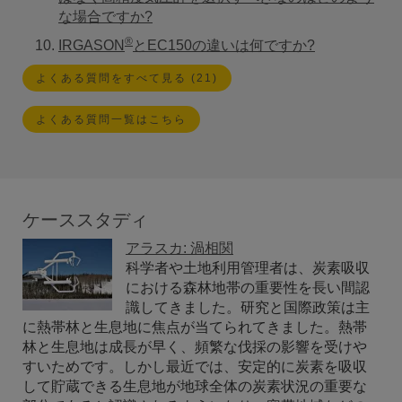
な場合ですか?
®
IRGASON
とEC150の違いは何ですか?
よくある質問をすべて見る (21)
よくある質問一覧はこちら
ケーススタディ
アラスカ: 渦相関
科学者や土地利用管理者は、炭素吸収
における森林地帯の重要性を長い間認
識してきました。研究と国際政策は主
に熱帯林と生息地に焦点が当てられてきました。熱帯
林と生息地は成長が早く、頻繁な伐採の影響を受けや
すいためです。しかし最近では、安定的に炭素を吸収
して貯蔵できる生息地が地球全体の炭素状況の重要な