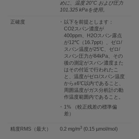
めに、温度 20°C および圧力
101.325 kPaを使用。
正確度
以下を前提とします：
CO2スパン濃度が
400ppm、H2Oスパン露点
が12℃（16.7ppt）、ゼロ/
スパン温度が25℃、ゼロ/
スパン圧力が84kPa、その
後の測定がスパン濃度また
はその付近で行われたこ
と、温度がゼロ/スパン温度
から±6℃以内であること、
周囲温度がガス分析計の動
作温度範囲内であること。
1% （較正残差の標準偏
差）
3
精度RMS（最大）
0.2 mg/m
(0.15 µmol/mol)