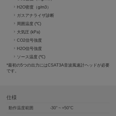
H2O密度（g/m3）
ガスアナライザ診断
周囲温度 (℃)
大気圧 (kPa)
CO2信号強度
H2O信号強度
ソース温度 (℃)
*最初の5つの出力にはCSAT3A音波風速計ヘッドが必要
です。
仕様
動作温度範囲
-30° ~ +50°C