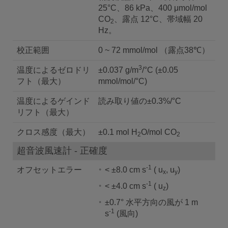
25°C、86 kPa、400 μmol/mol
CO
、露点 12°C、帯域幅 20
2
Hz。
校正範囲
0 ~ 72 mmol/mol （露点38℃）
3
温度によるゼロドリ
±0.037 g/m
/°C (±0.05
フト（最大）
mmol/mol/°C)
温度によるゲインド
読み取り値の±0.3%/°C
リフト（最大）
クロス感度（最大）
±0.1 mol H
O/mol CO
2
2
超音波風速計 - 正確度
-1
オフセットエラー
< ±8.0 cm s
( u
, u
)
x
y
-1
< ±4.0 cm s
( u
)
z
±0.7° 水平方向の風が 1 m
-1
s
(風向)