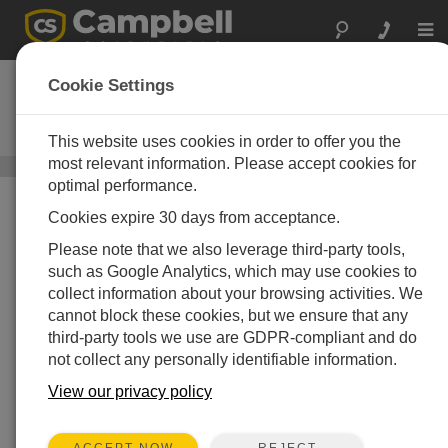
Togg
navi
EC150
Cookie Settings
CO2/H2Oオープンパスガスアナラ
イザ
This website uses cookies in order to offer you the
most relevant information. Please accept cookies for
オープンパス渦相関法システム
/ EC150
optimal performance.
Cookies expire 30 days from acceptance.
Please note that we also leverage third-party tools,
such as Google Analytics, which may use cookies to
collect information about your browsing activities. We
cannot block these cookies, but we ensure that any
third-party tools we use are GDPR-compliant and do
not collect any personally identifiable information.
View our privacy policy
REJECT