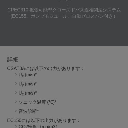
CPEC310 拡張可能型クローズドパス過相関法システム
(EC155、ポンプモジュール、自動ゼロスパン付き）
詳細
CSAT3Aには以下の出力があります：
U
(m/s)*
x
U
(m/s)*
y
U
(m/s)
*
z
ソニック温度 (℃)*
音波診断
*
EC150には以下の出力があります：
CO2密度（mg/m3）