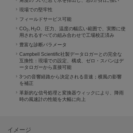
角度のついた窓で水を排出し、窓の汚れに強い
現場での堅牢性
フィールドサービス可能
CO
, H
O、圧力、温度の幅広い範囲で、実際に使
2
2
用されるすべての組み合わせで工場校正済み
豊富な診断パラメータ
Campbell Scientific社製データロガーとの完全な
互換性：現場での設定、構成、ゼロ・スパンはデ
ータロガーから直接可能
3つの音響経路から決定される音速；横風の影響
を補正
革新的な信号処理と変換器ウィックにより、降雨
時の風速計の性能を大幅に向上
イメージ