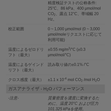
精度検証テストの公称条件:
25°C、86 kPa、400 μmol/mol
CO
、露点 12°C、帯域幅 20
2
Hz。
校正範囲
0 ~ 1,000 μmol/mol (0 ~ 3,000
µmol/moleリクエストに応じて
利用可能)
3
温度によるゼロドリ
±0.55 mg/m
/°C (±0.3
フト（最大）
μmol/mol/°C)
温度によるゲインド
読み取り値の±0.1% /°C
リフト（最大）
-4
クロス感度（最大）
±1.1 x 10
mol CO
/mol H
O
2
2
ガスアナライザ - H
O パフォーマンス
2
-注意-
質量密度を濃度に変換するた
めに、温度 20°C および圧力
101.325 kPaを使用。