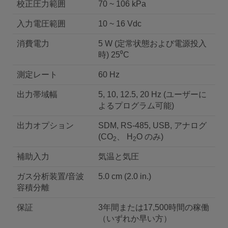
校正圧力範囲
70 ~ 106 kPa
入力電圧範囲
10 ~ 16 Vdc
消費電力
5 W (定常状態および電源投入
時) 25⁰C
測定レート
60 Hz
出力帯域幅
5, 10, 12.5, 20 Hz (ユーザーに
よるプログラム可能)
出力オプション
SDM, RS-485, USB, アナログ
(CO
、 H
O のみ)
2
2
補助入力
気温と気圧
ガス分析装置/音波
5.0 cm (2.0 in.)
容積分離
保証
3年間または17,500時間の稼働
（いずれか早い方）