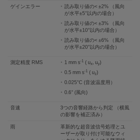
ゲインエラー
読み取り値の< ±2% （風向
が水平±5°以内の場合）
読み取り値の< ±3% （風向
が水平±10°以内の場合）
読み取り値の< ±6% （風向
が水平±20°以内の場合）
-1
測定精度 RMS
1 mm s
( u
, u
)
x
y
-1
0.5 mm s
( u
)
z
0.025°C (音波温度用）
0.6° (風向)
音速
3つの音響経路から判定 （横風
の影響を補正済み）
雨
革新的な超音波信号処理とユ
ーザーが取り付け可能なウィ