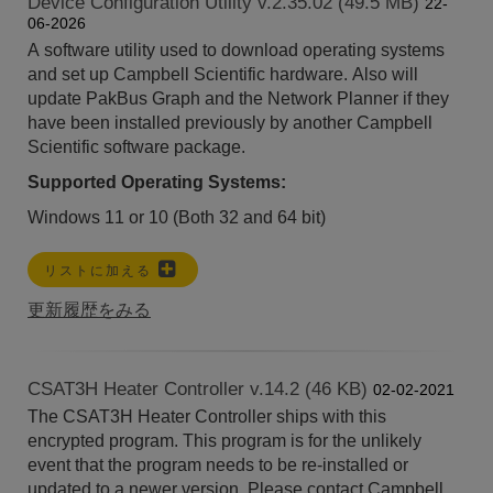
Device Configuration Utility v.2.35.02 (49.5 MB)
22-
06-2026
A software utility used to download operating systems
and set up Campbell Scientific hardware. Also will
update PakBus Graph and the Network Planner if they
have been installed previously by another Campbell
Scientific software package.
Supported Operating Systems:
Windows 11 or 10 (Both 32 and 64 bit)
リストに加える
更新履歴をみる
CSAT3H Heater Controller v.14.2 (46 KB)
02-02-2021
The CSAT3H Heater Controller ships with this
encrypted program. This program is for the unlikely
event that the program needs to be re-installed or
updated to a newer version. Please contact Campbell