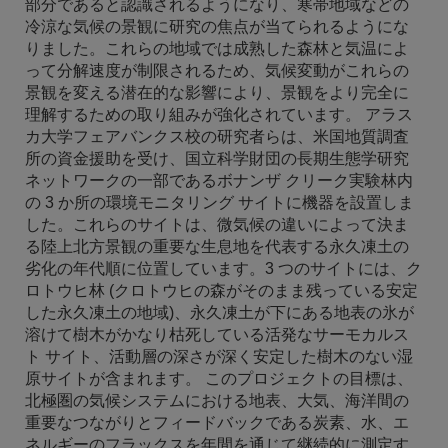
部分であると認識されるようになり、寒帯地域などの
冷涼な気候の景観に研究の焦点が当てられるようにな
りました。これらの地域では成熟した森林と気温によ
って分解速度が制限されるため、気候変動がこれらの
景観を変える潜在的な影響により、景観をより完全に
理解するための取り組みが強化されています。 アラス
カ大学フェアバンクス校の研究者らは、米国地質調査
所の資金援助を受け、国立科学財団の長期生態学研究
ネットワークの一部であるボナンザ クリーク実験林内
の 3 か所の環境モニタリング サイトに機器を設置しま
した。これらのサイトは、微気候の違いによって決ま
る陸上北方景観の重要な生息地を代表する永久凍土の
劣化の年代順に位置しています。3 つのサイトには、ク
ロトウヒ林 (クロトウヒの森がそのまま残っている安定
した永久凍土の地域)、永久凍土が下にある地表の氷が
溶けて樹木がかなり枯死している活発なサーモカルス
ト サイト、活動層の深さが深く安定した樹木のない湿
原サイトが含まれます。 このプロジェクトの目標は、
北極圏の気候システムにおける地表、大気、海洋間の
重要なつながりとフィードバックである炭素、水、エ
ネルギーのフラックスを年間を通じて継続的に測定す