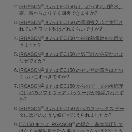
®
IRGASON
または EC150 は、どうすれば降水、
露、霜からより早く回復できますか?
®
IRGASON
または EC150 の電源投入時に実証さ
れているワット数はどれくらいですか?
®
IRGASON
または EC150 で細線熱電対を使用で
きますか?
®
IRGASON
または EC150 に気圧計が必要なのは
なぜですか?
®
IRGASON
または EC150 のセンサの高さはどの
くらいにすべきですか?
®
IRGASON
または EC150 からのデータの後処理
にはどのソフトウェア パッケージが推奨されます
か?
®
IRGASON
または EC150 からのフラックス デー
タにはどのような修正が加えられましたか?
®
EC150 または IRGASON
の場合、基本気圧計で
はなく高精度気圧計を選択すべきなのはどのよう