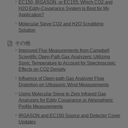
EC150, IRGASON, or EC155: Which CO2 and
H2O Eddy-Covariance System Is Best for My
Application?
Molecular Sieve CO2 and H2O Scrubbing
Solution
その他
Improved Flux Measurements from Campbell
Scientific Open-Path Gas Analyzers: Utilizing
Sonic Temperature to Account for Spectroscopic
Effects on CO2 Density
Influence of Open-path Gas Analyzer Flow
Distortion on Ultrasonic Wind Measurements
Using Molecular Sieve to Zero Infrared Gas
Analyzers for Eddy Covariance or Atmospheric
Profile Measurements
IRGASON and EC150 Source and Detector Cover
Updates