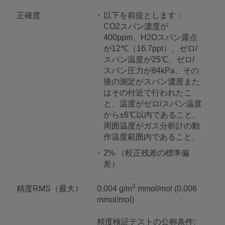
正確度
以下を前提とします：
CO2スパン濃度が
400ppm、H2Oスパン露点
が12℃（16.7ppt）、ゼロ/
スパン温度が25℃、ゼロ/
スパン圧力が84kPa、その
後の測定がスパン濃度また
はその付近で行われたこ
と、温度がゼロ/スパン温度
から±6℃以内であること、
周囲温度がガス分析計の動
作温度範囲内であること。
2% （較正残差の標準偏
差）
3
精度RMS（最大）
0.004 g/m
mmol/mol (0.006
mmol/mol)
精度検証テストの公称条件: