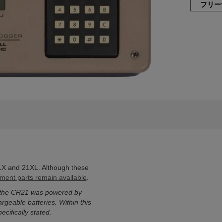
フリー
1X and 21XL. Although these
ment parts remain available
.
 the CR21 was powered by
geable batteries. Within this
ifically stated.