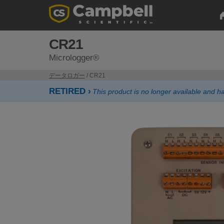
CR21
Micrologger®
データロガー
/ CR21
RETIRED ›
This product is no longer available and 