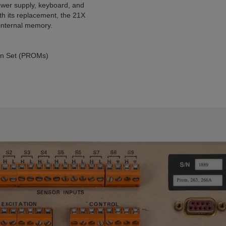
ower supply, keyboard, and
ith its replacement, the 21X
internal memory.
on Set (PROMs)