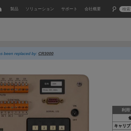
製品
ソリューション
サポート
会社概要
has been replaced by:
CR3000
.
利用
キャリブ