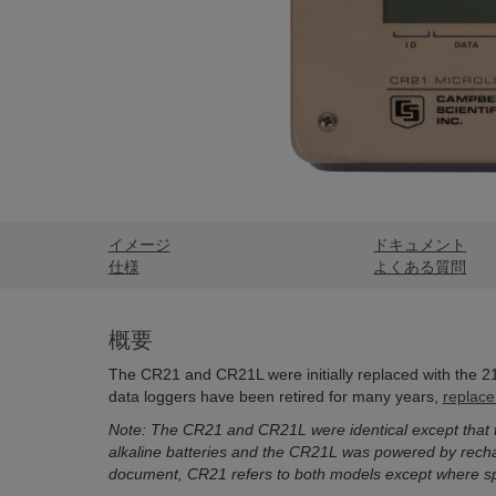
イメージ
ドキュメント
仕様
よくある質問
概要
The CR21 and CR21L were initially replaced with the 2
data loggers have been retired for many years,
replace
Note: The CR21 and CR21L were identical except that
alkaline batteries and the CR21L was powered by rechar
document, CR21 refers to both models except where spec