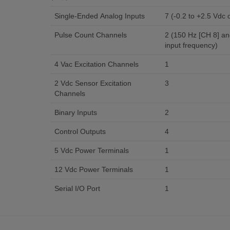
Single-Ended Analog Inputs
7 (-0.2 to +2.5 Vdc
Pulse Count Channels
2 (150 Hz [CH 8] a
input frequency)
4 Vac Excitation Channels
1
2 Vdc Sensor Excitation
3
Channels
Binary Inputs
2
Control Outputs
4
5 Vdc Power Terminals
1
12 Vdc Power Terminals
1
Serial I/O Port
1