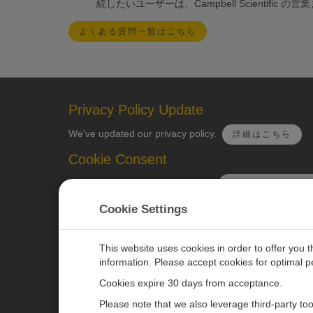
続したいユーザーは、Campbell Scienti
よくある質問一覧はこちら
Privacy Policy Update
We've updated our privacy policy.
詳細はこちら
Cookie Consent
Update your cookie preferences.
クッキーの設定を
Cookie Settings
This website uses cookies in order to offer you 
information. Please accept cookies for optimal 
CAMPBELL SCIENTIFIC JAPAN
Cookies expire 30 days from acceptance.
Please note that we also leverage third-party to
ホーム
ニュースルーム