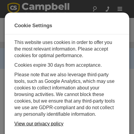
Toggle
navigat
CR5
Cookie Settings
Digital Recorder
This website uses cookies in order to offer you
データロガー
/ CR5
the most relevant information. Please accept
RETIRED ›
cookies for optimal performance.
This product is no longer available.
Cookies expire 30 days from acceptance.
Please note that we also leverage third-party
tools, such as Google Analytics, which may use
cookies to collect information about your
browsing activities. We cannot block these
cookies, but we ensure that any third-party tools
we use are GDPR-compliant and do not collect
any personally identifiable information.
View our privacy policy