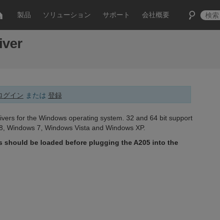
製品
ソリューション
サポート
会社概要
iver
ログイン
または
登録
vers for the Windows operating system. 32 and 64 bit support
8, Windows 7, Windows Vista and Windows XP.
s should be loaded before plugging the A205 into the