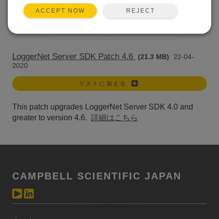
This patch upgrades LoggerNet SDK 4.0 and greater to
REJECT
ACCEPT NOW
version 4.6.
詳細はこちら
LoggerNet Server SDK Patch 4.6
(21.3 MB)
22-04-
2020
リストに加える
This patch upgrades LoggerNet Server SDK 4.0 and
greater to version 4.6.
詳細はこちら
CAMPBELL SCIENTIFIC JAPAN