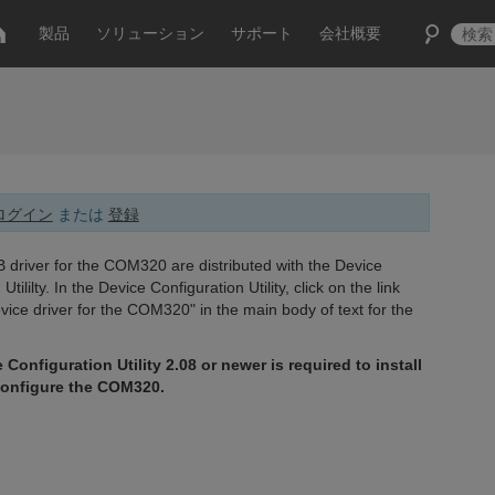
製品
ソリューション
サポート
会社概要
ログイン
または
登録
 driver for the COM320
are
distributed with
the Device
Utililty.
In the Device Configuration Utility, c
lick on the link
device driver for the COM320" in the main body of text for the
 Configuration Utility 2.08 or newer is required to install
configure the COM320.